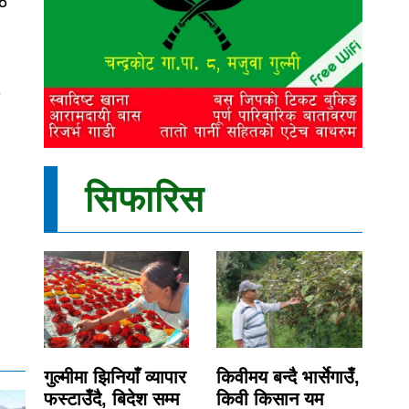
३०
०
सिफारिस
गुल्मीमा झिनियाँ व्यापार
किवीमय बन्दै भार्सेगाउँ,
फस्टाउँदै, बिदेश सम्म
किवी किसान यम