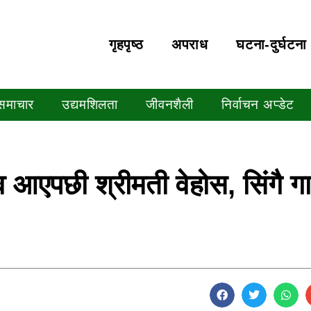
गृहपृष्‍ठ
अपराध
घटना-दुर्घटना
 समाचार
उद्यमशिलता
जीवनशैली
निर्वाचन अप्डेट
एपछी श्रीमती वेहोस, सिंगै गा