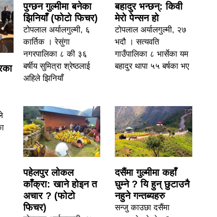
पुग्छन गुल्मीमा बनेका
बहादुर भन्छन्: किवी
झिनियाँ (फोटो फिचर)
मेरो पेन्सन हो
टोपलाल अर्यालगुल्मी, ६
टोपलाल अर्यालगुल्मी, २७
कार्तिक । रेसुंगा
भदौ । सत्यवति
नगरपालिका ८ की ३६
गाउँपालिका ८ भार्सेका यम
बर्षीय सुमित्रा श्रेष्ठलाई
बहादुर थापा ५५ बर्षका भए
्रका
अहिले झिनियाँ
ले
का
पहेलपुर लोकल
दसैंमा गुल्मीमा कहाँ
काँक्रा: खाने होइन त
घुम्ने ? यि हुन् छुटाउनै
अचार ? (फोटो
नहुने गन्तब्यहरु
फिचर)
सन्जु काउछा दसैंमा