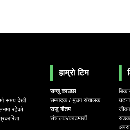
हाम्रो टिम
सन्जु काउछा
बिका
सम्पादक / मुख्य संचालक
घटना 
लामो समय देखी
राजु गौतम
जीवन
लनमा रहेको
संचालक/काठमाडौं
सडक
पत्रकारिता
अपर