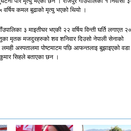
ुर्घटना परि मृत्यु भएका छन । राजपुर गाउपालिका १ निवासी 
५ वर्षिय कमल बुढाको मृत्यु भएको थियो ।
ाँउपालिका ३ माइतीघर भएकी २२ वर्षिय विन्ती घर्ति लगाएत २
तुका मृतक मजदुरहरुको शव शनिवार दिउसो नेपाली सेनाको
 शव लमही अस्पतालमा पोष्टमाटम पछि आफन्तलाइ बुझाइएको वडा
ण कुमार सिहले बताएका छन ।