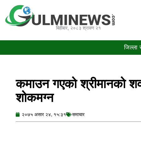
Skip
to
content
बिहीबार, २०८३ श्रावण २१
जिल्ला
कमाउन गएको श्रीमानको शव आ
शोकमग्न
२०७५ असार २४, १५:३१
समाचार