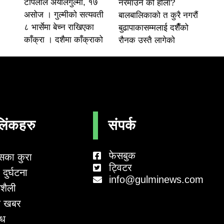
टोपलाल अर्यालगुल्मी, १७
नरमाउने को होला?
असोज । गुल्मीको सत्यवती
बालबालिकाको त कुरै नगरौं
८ भार्सेमा बेच्न राखिएका
बुढापाकासम्मलाई दशैँको
काँक्रा । दशैमा काँक्राको
रौनक उस्तै लागेको
लिंकहरु
संपर्क
फेसबुक
सका कुरा
ट्विटर
दुर्घटना
info@gulminews.com
शैली
 खबर
ाध