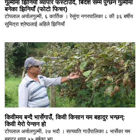
गुल्मीमा झिनियाँ व्यापार फस्टाउँदै, बिदेश सम्म पुग्छन गुल्मीमा
बनेका झिनियाँ (फोटो फिचर)
टोपलाल अर्यालगुल्मी, ६ कार्तिक । रेसुंगा नगरपालिका ८ की ३६ बर्षीय
सुमित्रा श्रेष्ठलाई अहिले झिनियाँ
किवीमय बन्दै भार्सेगाउँ, किवी किसान यम बहादुर भन्छन्:
किवी मेरो पेन्सन हो
टोपलाल अर्यालगुल्मी, २७ भदौ । सत्यवति गाउँपालिका ८ भार्सेका यम
बहादुर थापा ५५ बर्षका भए