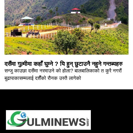
दसैंमा गुल्मीमा कहाँ घुम्ने ? यि हुन् छुटाउनै नहुने गन्तब्यहरु
सन्जु काउछा दसैंमा नरमाउने को होला? बालबालिकाको त कुरै नगरौं
बुढापाकासम्मलाई दशैँको रौनक उस्तै लागेको