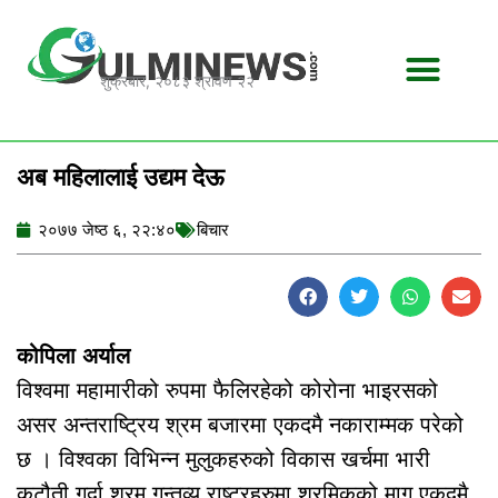
Skip
to
content
शुक्रबार, २०८३ श्रावण २२
अब महिलालाई उद्यम देऊ
२०७७ जेष्ठ ६, २२:४०
बिचार
कोपिला अर्याल
विश्वमा महामारीको रुपमा फैलिरहेको कोरोना भाइरसको
असर अन्तराष्ट्रिय श्रम बजारमा एकदमै नकाराम्मक परेको
छ । विश्वका विभिन्न मुलुकहरुको विकास खर्चमा भारी
कटौती गर्दा श्रम गन्तव्य राष्ट्रहरुमा श्रमिकको माग एकदमै