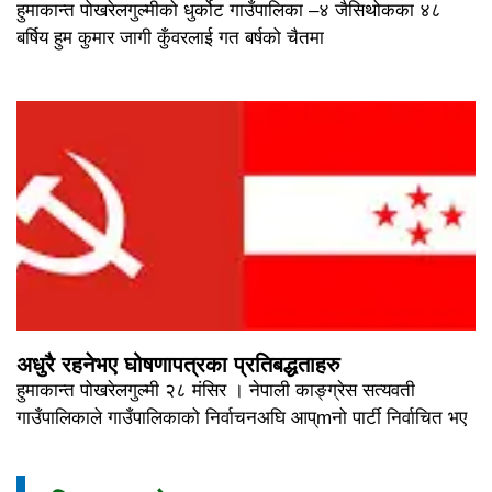
हुमाकान्त पोखरेलगुल्मीको धुर्कोट गाउँपालिका –४ जैसिथोकका ४८
बर्षिय हुम कुमार जागी कुँवरलाई गत बर्षको चैतमा
अधुरै रहनेभए घोषणापत्रका प्रतिबद्धताहरु
हुमाकान्त पोखरेलगुल्मी २८ मंसिर । नेपाली काङ्ग्रेस सत्यवती
गाउँपालिकाले गाउँपालिकाको निर्वाचनअघि आप्mनो पार्टी निर्वाचित भए