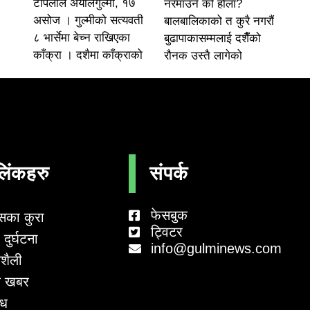
टोपलाल अर्यालगुल्मी, १७
नरमाउने को होला?
असोज । गुल्मीको सत्यवती
बालबालिकाको त कुरै नगरौं
८ भार्सेमा बेच्न राखिएका
बुढापाकासम्मलाई दशैँको
काँक्रा । दशैमा काँक्राको
रौनक उस्तै लागेको
लिंकहरु
संपर्क
फेसबुक
सका कुरा
ट्विटर
दुर्घटना
info@gulminews.com
शैली
 खबर
ाध