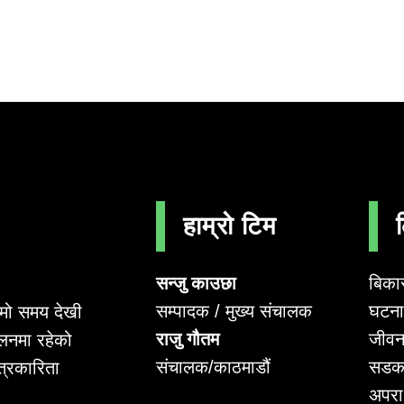
हाम्रो टिम
सन्जु काउछा
बिका
सम्पादक / मुख्य संचालक
घटना 
लामो समय देखी
राजु गौतम
जीवन
लनमा रहेको
संचालक/काठमाडौं
सडक
पत्रकारिता
अपर