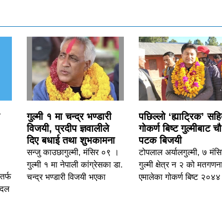
गुल्मी १ मा चन्द्र भण्डारी
पछिल्लो ‘ह्याट्रिक’ सह
विजयी, प्रदीप ज्ञवालीले
गोकर्ण बिष्ट गुल्मीबाट च
दिए बधाई तथा शुभकामना
पटक बिजयी
सन्जु काउछागुल्मी, मंसिर ०९ ।
टोपलाल अर्यालगुल्मी, ७ मंस
गुल्मी १ मा नेपाली कांग्रेसका डा.
गुल्मी क्षेत्र न २ को मतगणन
तर्फ
चन्द्र भण्डारी विजयी भएका
एमालेका गोकर्ण बिष्ट २०४४
ो दल