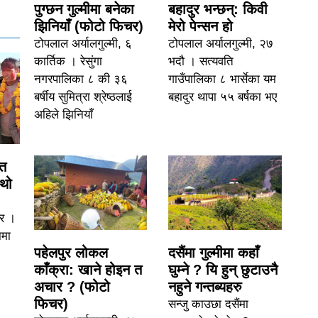
पुग्छन गुल्मीमा बनेका
बहादुर भन्छन्: किवी
झिनियाँ (फोटो फिचर)
मेरो पेन्सन हो
टोपलाल अर्यालगुल्मी, ६
टोपलाल अर्यालगुल्मी, २७
कार्तिक । रेसुंगा
भदौ । सत्यवति
नगरपालिका ८ की ३६
गाउँपालिका ८ भार्सेका यम
बर्षीय सुमित्रा श्रेष्ठलाई
बहादुर थापा ५५ बर्षका भए
अहिले झिनियाँ
ित
ौथो
िर ।
ामा
पहेलपुर लोकल
दसैंमा गुल्मीमा कहाँ
काँक्रा: खाने होइन त
घुम्ने ? यि हुन् छुटाउनै
अचार ? (फोटो
नहुने गन्तब्यहरु
फिचर)
सन्जु काउछा दसैंमा