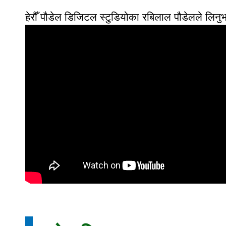
हेरौँ पौडेल डिजिटल स्टुडियोका रबिलाल पौडेलले लिनुभ