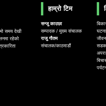
हाम्रो टिम
सन्जु काउछा
बिका
सम्पादक / मुख्य संचालक
घटना 
लामो समय देखी
राजु गौतम
जीवन
लनमा रहेको
संचालक/काठमाडौं
सडक
पत्रकारिता
अपर
बिचा
पर्यट