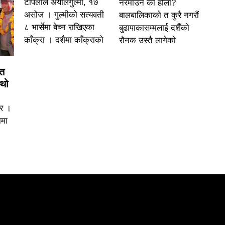
टोपलाल अर्यालगुल्मी, १७
नरमाउने को होला?
असोज । गुल्मीको सत्यवती
बालबालिकाको त कुरै नगरौं
८ भार्सेमा बेच्न राखिएका
बुढापाकासम्मलाई दशैँको
काँक्रा । दशैमा काँक्राको
रौनक उस्तै लागेको
ित
ौथो
िर ।
ामा