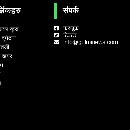
लिंकहरु
संपर्क
फेसबुक
सका कुरा
ट्विटर
दुर्घटना
info@gulminews.com
शैली
 खबर
ाध
र
न