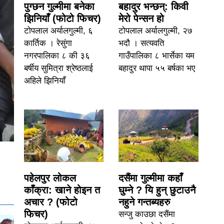
पुग्छन गुल्मीमा बनेका
बहादुर भन्छन्: किवी
झिनियाँ (फोटो फिचर)
मेरो पेन्सन हो
टोपलाल अर्यालगुल्मी, ६
टोपलाल अर्यालगुल्मी, २७
कार्तिक । रेसुंगा
भदौ । सत्यवति
नगरपालिका ८ की ३६
गाउँपालिका ८ भार्सेका यम
बर्षीय सुमित्रा श्रेष्ठलाई
बहादुर थापा ५५ बर्षका भए
अहिले झिनियाँ
पहेलपुर लोकल
दसैंमा गुल्मीमा कहाँ
काँक्रा: खाने होइन त
घुम्ने ? यि हुन् छुटाउनै
अचार ? (फोटो
नहुने गन्तब्यहरु
फिचर)
सन्जु काउछा दसैंमा