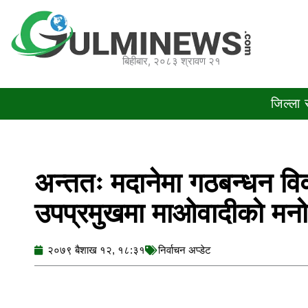
Skip
to
content
बिहीबार, २०८३ श्रावण २१
जिल्ला
अन्ततः मदानेमा गठबन्धन विवा
उपप्रमुखमा माओवादीको मनो
२०७९ बैशाख १२, १८:३१
निर्वाचन अप्डेट