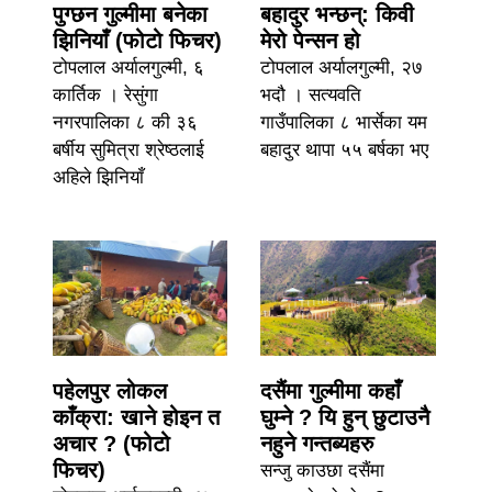
पुग्छन गुल्मीमा बनेका
बहादुर भन्छन्: किवी
झिनियाँ (फोटो फिचर)
मेरो पेन्सन हो
टोपलाल अर्यालगुल्मी, ६
टोपलाल अर्यालगुल्मी, २७
कार्तिक । रेसुंगा
भदौ । सत्यवति
नगरपालिका ८ की ३६
गाउँपालिका ८ भार्सेका यम
बर्षीय सुमित्रा श्रेष्ठलाई
बहादुर थापा ५५ बर्षका भए
अहिले झिनियाँ
पहेलपुर लोकल
दसैंमा गुल्मीमा कहाँ
काँक्रा: खाने होइन त
घुम्ने ? यि हुन् छुटाउनै
अचार ? (फोटो
नहुने गन्तब्यहरु
फिचर)
सन्जु काउछा दसैंमा