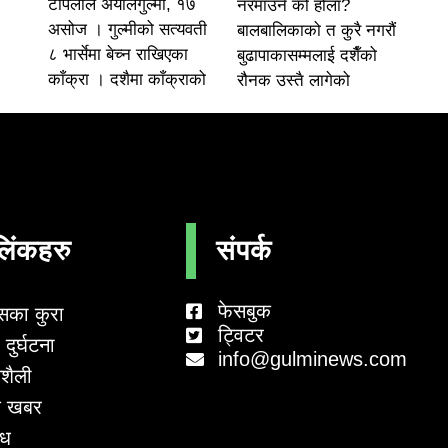
टोपलाल अर्यालगुल्मी, १७
नरमाउने को होला?
असोज । गुल्मीको सत्यवती
बालबालिकाको त कुरै नगरौं
८ भार्सेमा बेच्न राखिएका
बुढापाकासम्मलाई दशैँको
काँक्रा । दशैमा काँक्राको
रौनक उस्तै लागेको
लिंकहरु
संपर्क
फेसबुक
सका कुरा
ट्विटर
दुर्घटना
info@gulminews.com
शैली
 खबर
ाध