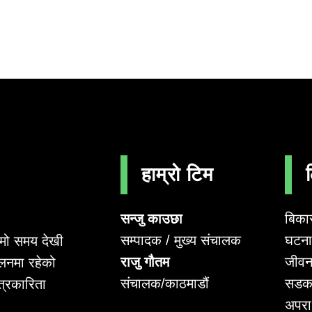
हाम्रो टिम
सन्जु काउछा
बिका
सम्पादक / मुख्य संचालक
घटना 
लामो समय देखी
राजु गौतम
जीवन
लनमा रहेको
संचालक/काठमाडौं
सडक
पत्रकारिता
अपर