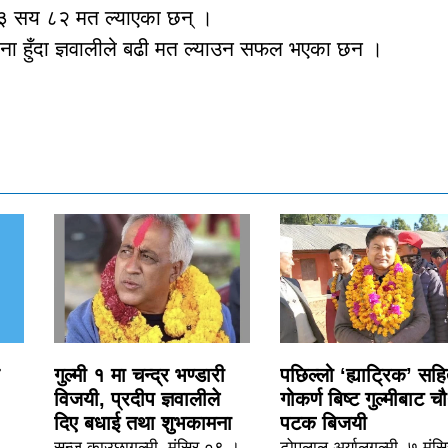
 १३ सय ८२ मत ल्याएका छन् ।
गणना हुँदा ज्ञवालीले बढी मत ल्याउन सफल भएका छन ।
गुल्मी १ मा चन्द्र भण्डारी
पछिल्लो ‘ह्याट्रिक’ सह
विजयी, प्रदीप ज्ञवालीले
गोकर्ण बिष्ट गुल्मीबाट च
दिए बधाई तथा शुभकामना
पटक बिजयी
सन्जु काउछागुल्मी, मंसिर ०९ ।
टोपलाल अर्यालगुल्मी, ७ मंस