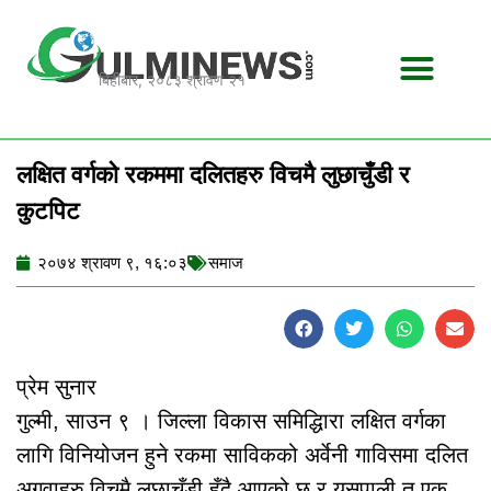
Skip
to
content
बिहीबार, २०८३ श्रावण २१
लक्षित वर्गको रकममा दलितहरु विचमै लुछाचुँडी र
कुटपिट
२०७४ श्रावण ९, १६:०३
समाज
प्रेम सुनार
गुल्मी, साउन ९ । जिल्ला विकास समिद्धिारा लक्षित वर्गका
लागि विनियोजन हुने रकमा साविकको अर्वेनी गाविसमा दलित
अगुवाहरु विचमै लुछाचुँडी हुँदै आएको छ र यसपाली त एक