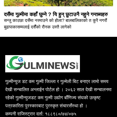
दसैंमा गुल्मीमा कहाँ घुम्ने ? यि हुन् छुटाउनै नहुने गन्तब्यहरु
सन्जु काउछा दसैंमा नरमाउने को होला? बालबालिकाको त कुरै नगरौं
बुढापाकासम्मलाई दशैँको रौनक उस्तै लागेको
गुल्मीन्युज डट कम गुल्मी जिल्ला र गुल्मेली बिट बनाएर लामो समय
देखी सन्चालित अन्लाईन पोर्टल हो । २०६२ साल देखी सन्चालनमा
रहेको गुल्मीन्युजडट कम गुल्मी उद्योग बाँणिज्य संघको उत्कृष्ट
पत्रकारिता पुरस्कारबाट पुरस्कृत संचारसँस्था हो ।
कम्पनी राजिस्ट्रार दर्ता: १८८९८०/७४/०७५