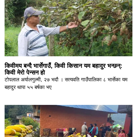
किवीमय बन्दै भार्सेगाउँ, किवी किसान यम बहादुर भन्छन्:
किवी मेरो पेन्सन हो
टोपलाल अर्यालगुल्मी, २७ भदौ । सत्यवति गाउँपालिका ८ भार्सेका यम
बहादुर थापा ५५ बर्षका भए