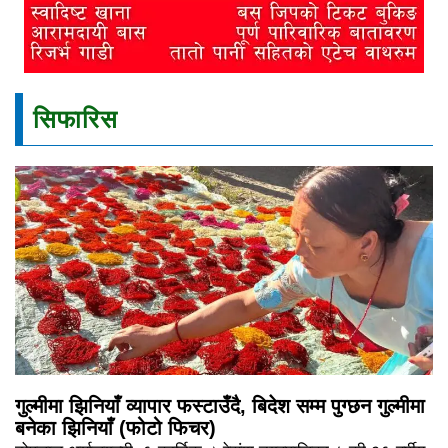
सिफारिस
गुल्मीमा झिनियाँ व्यापार फस्टाउँदै, बिदेश सम्म पुग्छन गुल्मीमा
बनेका झिनियाँ (फोटो फिचर)