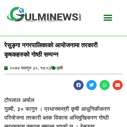
Skip
to
content
सोमबार, २०८३ श्रावण २५
रेसुङ्गा नगरपालिकाको आयोजनामा तरकारी
कृषकहरुको गोष्ठी सम्पन्न
२०७४ फाल्गुन ३०, १७:५३
कृषी
टोपलाल अर्याल
गुल्मी, ३० फागुन । प्रधानमन्त्री कृषी आधुनिकीकरण
परियोजना तरकारी ब्लक विकास अभिमुखिकरण गोष्ठी
सदरमुकाम तम्घास सम्पन्न भएको छ । रेसुङ्गा