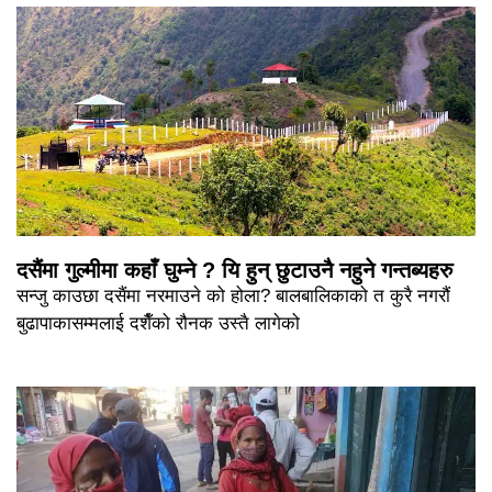
दसैंमा गुल्मीमा कहाँ घुम्ने ? यि हुन् छुटाउनै नहुने गन्तब्यहरु
सन्जु काउछा दसैंमा नरमाउने को होला? बालबालिकाको त कुरै नगरौं
बुढापाकासम्मलाई दशैँको रौनक उस्तै लागेको