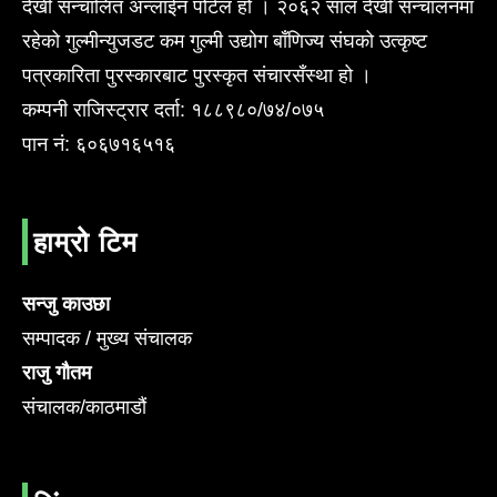
देखी सन्चालित अन्लाईन पोर्टल हो । २०६२ साल देखी सन्चालनमा
रहेको गुल्मीन्युजडट कम गुल्मी उद्योग बाँणिज्य संघको उत्कृष्ट
पत्रकारिता पुरस्कारबाट पुरस्कृत संचारसँस्था हो ।
कम्पनी राजिस्ट्रार दर्ता: १८८९८०/७४/०७५
पान नं: ६०६७१६५१६
हाम्रो टिम
सन्जु काउछा
सम्पादक / मुख्य संचालक
राजु गौतम
संचालक/काठमाडौं