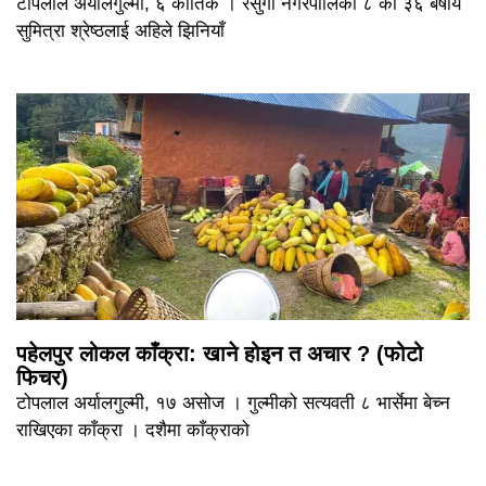
टोपलाल अर्यालगुल्मी, ६ कार्तिक । रेसुंगा नगरपालिका ८ की ३६ बर्षीय
सुमित्रा श्रेष्ठलाई अहिले झिनियाँ
पहेलपुर लोकल काँक्रा: खाने होइन त अचार ? (फोटो
फिचर)
टोपलाल अर्यालगुल्मी, १७ असोज । गुल्मीको सत्यवती ८ भार्सेमा बेच्न
राखिएका काँक्रा । दशैमा काँक्राको