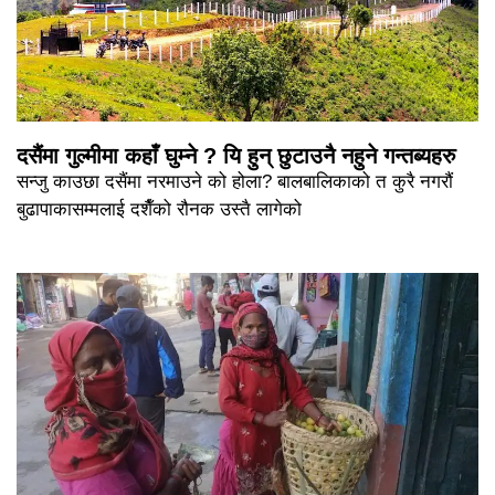
दसैंमा गुल्मीमा कहाँ घुम्ने ? यि हुन् छुटाउनै नहुने गन्तब्यहरु
सन्जु काउछा दसैंमा नरमाउने को होला? बालबालिकाको त कुरै नगरौं
बुढापाकासम्मलाई दशैँको रौनक उस्तै लागेको