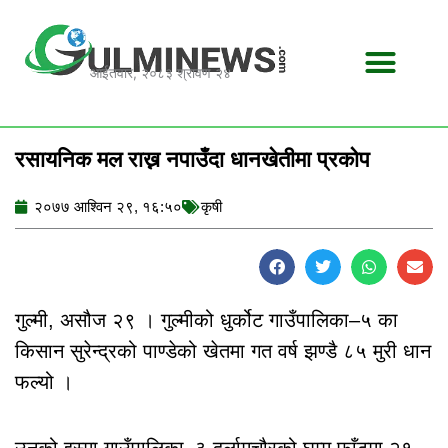
Skip
to
content
आईतवार, २०८३ श्रावण २४
रसायनिक मल राख्न नपाउँदा धानखेतीमा प्रकोप
२०७७ आश्विन २९, १६:५०
कृषी
गुल्मी, असौज २९ । गुल्मीको धुर्कोट गाउँपालिका–५ का
किसान सुरेन्द्रको पाण्डेको खेतमा गत वर्ष झण्डै ८५ मुरी धान
फल्यो ।
उनको इस्मा गाउँपालिका–३ दर्लामचौरको घम्मु फाँटमा २१