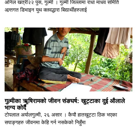
अनिल खत्री२२ पुस, गुल्मी । गुल्मी जिल्लामा राधा माधव समिति
अन्र्तगत डिभाइन युथ क्लवद्धारा बिद्यार्थीहरुलाई
गुल्मीका ॠषिरामको जीवन संङघर्ष: खुट्टाका दुई औलाले
भाग्य कोर्दै
टोपलाल अर्यालगुल्मी, २६ असार । कैयौ हातखुट्टा ठिक भएका
सपाङ्गहरु जीवनमा केहि गर्न नसकेको निहुँमा