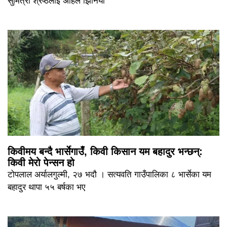
सुमित्रा श्रेष्ठलाई अहिले झिनियाँ
किवीमय बन्दै भार्सेगाउँ, किवी किसान यम बहादुर भन्छन्:
किवी मेरो पेन्सन हो
टोपलाल अर्यालगुल्मी, २७ भदौ । सत्यवति गाउँपालिका ८ भार्सेका यम
बहादुर थापा ५५ बर्षका भए