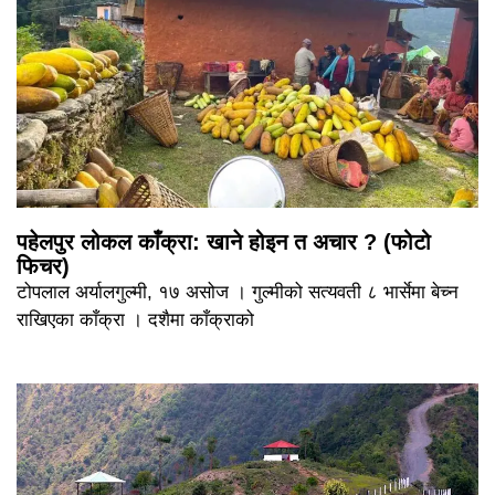
पहेलपुर लोकल काँक्रा: खाने होइन त अचार ? (फोटो
फिचर)
टोपलाल अर्यालगुल्मी, १७ असोज । गुल्मीको सत्यवती ८ भार्सेमा बेच्न
राखिएका काँक्रा । दशैमा काँक्राको