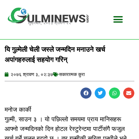
Skip
to
content
शुक्रबार, २०८३ श्रावण २२
यि गुल्मेली चेली जस्ले जन्मदिन मनाउने खर्च
अपांगहरुलाई सहयोग गरिन्
२०७६ श्रावण ३, ०२:३७
सकारात्मक कुरा
मनोज कार्की
गुल्मी, साउन ३ । यो पछिल्लो समयमा प्राय मानिसहरू
आफ्नो जन्मदिनको दिन होटल रेस्टुरेन्टमा पार्टीसंगै फजुल
खर्च गर्ने चलन बढ्दो छ । तर गुल्मीकी सरिता पन्थीले भने