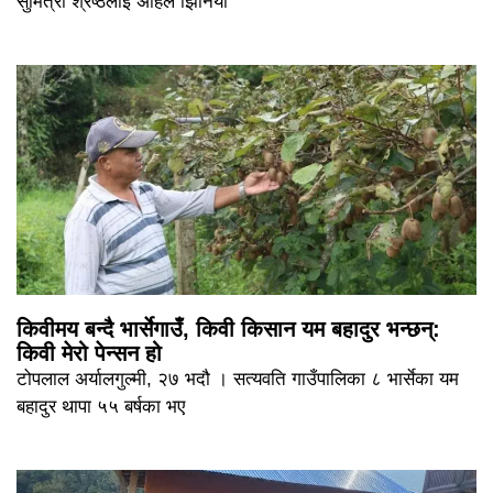
सुमित्रा श्रेष्ठलाई अहिले झिनियाँ
किवीमय बन्दै भार्सेगाउँ, किवी किसान यम बहादुर भन्छन्:
किवी मेरो पेन्सन हो
टोपलाल अर्यालगुल्मी, २७ भदौ । सत्यवति गाउँपालिका ८ भार्सेका यम
बहादुर थापा ५५ बर्षका भए