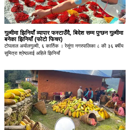
गुल्मीमा झिनियाँ व्यापार फस्टाउँदै, बिदेश सम्म पुग्छन गुल्मीमा
बनेका झिनियाँ (फोटो फिचर)
टोपलाल अर्यालगुल्मी, ६ कार्तिक । रेसुंगा नगरपालिका ८ की ३६ बर्षीय
सुमित्रा श्रेष्ठलाई अहिले झिनियाँ