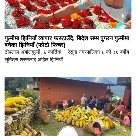
गुल्मीमा झिनियाँ व्यापार फस्टाउँदै, बिदेश सम्म पुग्छन गुल्मीमा
बनेका झिनियाँ (फोटो फिचर)
टोपलाल अर्यालगुल्मी, ६ कार्तिक । रेसुंगा नगरपालिका ८ की ३६ बर्षीय
सुमित्रा श्रेष्ठलाई अहिले झिनियाँ