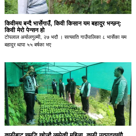
किवीमय बन्दै भार्सेगाउँ, किवी किसान यम बहादुर भन्छन्:
किवी मेरो पेन्सन हो
टोपलाल अर्यालगुल्मी, २७ भदौ । सत्यवति गाउँपालिका ८ भार्सेका यम
बहादुर थापा ५५ बर्षका भए
कफीबाट समृद्धि खोज्दै लुम्पेकी महिला, कफी उत्पादनसंगै