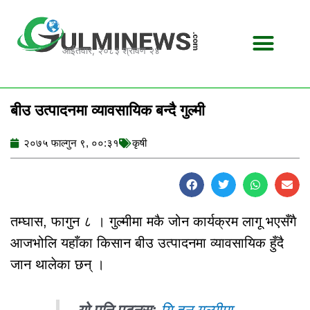
Skip
to
content
आईतवार, २०८३ श्रावण २४
बीउ उत्पादनमा व्यावसायिक बन्दै गुल्मी
२०७५ फाल्गुन ९, ००:३१
कृषी
तम्घास, फागुन ८ । गुल्मीमा मकै जोन कार्यक्रम लागू भएसँगै
आजभोलि यहाँका किसान बीउ उत्पादनमा व्यावसायिक हुँदै
जान थालेका छन् ।