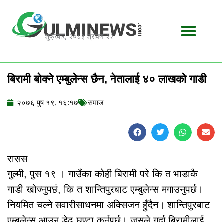
Skip
to
content
शुक्रबार, २०८३ श्रावण २२
बिरामी बोक्ने एम्बुलेन्स छैन, नेतालाई ४० लाखको गाडी
२०७६ पुष १९, १६:१७
समाज
रासस
गुल्मी, पुस १९ । गाउँका कोही बिरामी परे कि त भाडाकै
गाडी खोज्नुपर्छ, कि त शान्तिपुरबाट एम्बुलेन्स मगाउनुपर्छ।
नियमित चल्ने सवारीसाधनमा अक्सिजन हुँदैन। शान्तिपुरबाट
एम्बुलेन्स आउन डेढ घण्टा कुर्नुपर्छ। जसले गर्दा बिरामीलाई