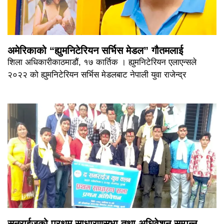
अमेरिकाको “ह्युमनिटेरियन सर्भिस मेडल” गौतमलाई
शिला अधिकारीकाठमाडौं, १७ कार्तिक । ह्युमनिटेरियन एलाएन्सले
२०२२ को ह्युमनिटेरियन सर्भिस मेडलबाट नेपाली युवा राजेन्द्र
सनराईजको प्रथम साधारणसभा तथा अधिवेशन सम्पन्न,