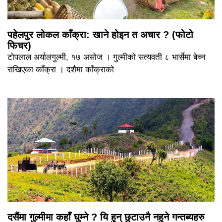
पहेलपुर लोकल काँक्रा: खाने होइन त अचार ? (फोटो
फिचर)
टोपलाल अर्यालगुल्मी, १७ असोज । गुल्मीको सत्यवती ८ भार्सेमा बेच्न
राखिएका काँक्रा । दशैमा काँक्राको
दसैंमा गुल्मीमा कहाँ घुम्ने ? यि हुन् छुटाउनै नहुने गन्तब्यहरु