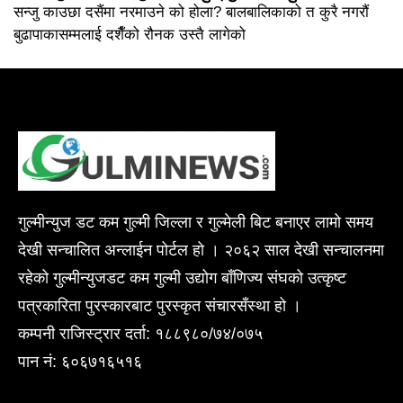
सन्जु काउछा दसैंमा नरमाउने को होला? बालबालिकाको त कुरै नगरौं
बुढापाकासम्मलाई दशैँको रौनक उस्तै लागेको
गुल्मीन्युज डट कम गुल्मी जिल्ला र गुल्मेली बिट बनाएर लामो समय
देखी सन्चालित अन्लाईन पोर्टल हो । २०६२ साल देखी सन्चालनमा
रहेको गुल्मीन्युजडट कम गुल्मी उद्योग बाँणिज्य संघको उत्कृष्ट
पत्रकारिता पुरस्कारबाट पुरस्कृत संचारसँस्था हो ।
कम्पनी राजिस्ट्रार दर्ता: १८८९८०/७४/०७५
पान नं: ६०६७१६५१६