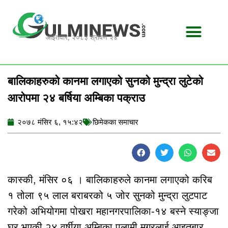
Skip
to
content
आईतवार, २०८३ श्रावण २४
बालिकाहरुको कानमा लगाएको सुनको मुन्द्रा लुटेको
आरोपमा २४ बर्षिया अम्बिका पक्राउ
२०७८ मंसिर ६, १५:४२
छिमेकका समाचार
कास्की, मंसिर ०६ । बालिकाहरुले कानमा लगाएको करिब
१ तोला ९५ लाल बराबरको ५ जोर सुनको मुन्द्रा लुटपाट
गरेको अभियोगमा पोखरा महानगरपालिका-१४ बस्ने स्याङ्जा
घर भएकी २४ वर्षीया अम्बिका पुलामी मगरलाई आइतबार