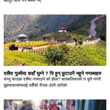
बहादुर थापा ५५ बर्षका भए
दसैंमा गुल्मीमा कहाँ घुम्ने ? यि हुन् छुटाउनै नहुने गन्तब्यहरु
सन्जु काउछा दसैंमा नरमाउने को होला? बालबालिकाको त कुरै नगरौं
बुढापाकासम्मलाई दशैँको रौनक उस्तै लागेको