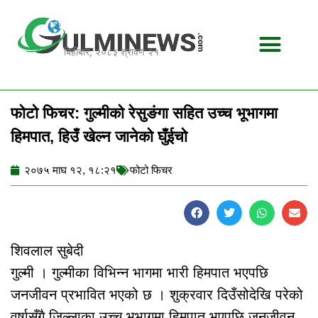
Skip
to
content
बिहीबार, २०८३ श्रावण २१
फोटो फिचर: गुल्मीको रेसुङंगा सहित उच्च भूभागमा
हिमपात, हिउँ खेल्न जानेको घुँईचो
२०७५ माघ १२, १८:२१
फोटो फिचर
शिवलाल सुबेदी
गुल्मी । गुल्मीका विभिन्न भागमा भारी हिमपात भएपछि
जनजीवन प्रभावित भएको छ । शुक्रवार दिउँसोदेखि परेको
वर्षासँगै जिल्लाका उच्च भूभागमा हिमपात भएपछि जनजीवन