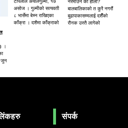
टोपलाल अर्यालगुल्मी, १७
नरमाउने को होला?
असोज । गुल्मीको सत्यवती
बालबालिकाको त कुरै नगरौं
८ भार्सेमा बेच्न राखिएका
बुढापाकासम्मलाई दशैँको
काँक्रा । दशैमा काँक्राको
रौनक उस्तै लागेको
त
०३ ।
का
 जुन
लिंकहरु
संपर्क