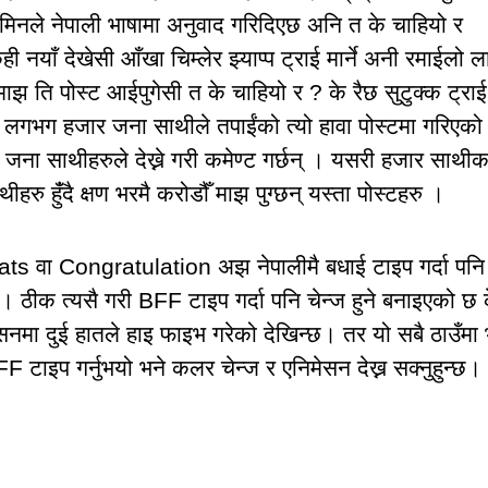
एडमिनले नेपाली भाषामा अनुवाद गरिदिएछ अनि त के चाहियो र
 नयाँ देखेसी आँखा चिम्लेर झ्याप्प ट्राई मार्ने अनी रमाईलो ला
 माझ ति पोस्ट आईपुगेसी त के चाहियो र ? के रैछ सुटुक्क ट्राई
फ्ना लगभग हजार जना साथीले तपाईंको त्यो हावा पोस्टमा गरिएको
ना साथीहरुले देख्ने गरी कमेण्ट गर्छन् । यसरी हजार साथीक
 हुंँदै क्षण भरमै करोडौँ माझ पुग्छन् यस्ता पोस्टहरु ।
rats वा Congratulation अझ नेपालीमै बधाई टाइप गर्दा पनि
 ठीक त्यसै गरी BFF टाइप गर्दा पनि चेन्ज हुने बनाइएको छ 
सनमा दुई हातले हाइ फाइभ गरेको देखिन्छ। तर यो सबै ठाउँमा 
टाइप गर्नुभयो भने कलर चेन्ज र एनिमेसन देख्न सक्नुहुन्छ।