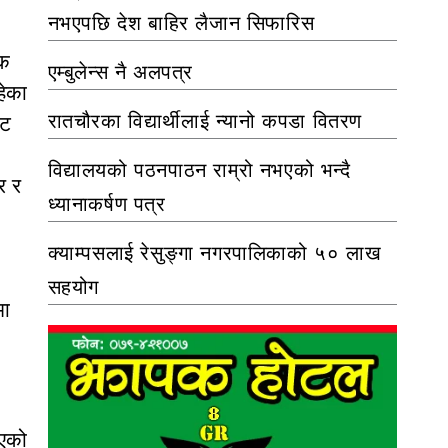
नभएपछि देश बाहिर लैजान सिफारिस
ुक
एम्बुलेन्स नै अलपत्र
हेका
रातचौरका विद्यार्थीलाई न्यानो कपडा वितरण
्ट
विद्यालयको पठनपाठन राम्रो नभएको भन्दै
र र
ध्यानाकर्षण पत्र
क्याम्पसलाई रेसुङ्गा नगरपालिकाको ५० लाख
सहयोग
मा
भएको