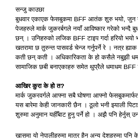
सन्जु काउछा
बुधवार एकाएक फेसबुकमा BFF आतंक शुरु भयो, जुन यत
पेजहरुले मार्क जुकरर्बगले नयाँ आविष्कार गरेको भन्द
छन् । उनिहरुको लजिक BFF टाइप गर्दा हरियो भयो भन
खतरामा छ तुरुन्त पासवर्ड चेन्ज गर्नुपर्ने रे । नत्र ह्य
कती छन् कती । अधिकारिकता के हो कसैले नबुझी धमा
सामाजिक छबी बनाएकाहरु समेत थुप्रैले धमाधम BFF 
आखिर कुरा के हो त?
मार्क जुकरवर्गले आफ्ना सबै घोषणा आफ्नो फेसबुकमार्फ
यस बारेमा केही जानकारी छैन । ठूलो भनी झ्याली पि
शुरुमा अनुमान यहीँबाट हुनु पर्ने हो । अझै पनि हेर्नुस
खासमा यो नेपालीहरुमा मात्र हैन अन्य देशहरुमा पनि क