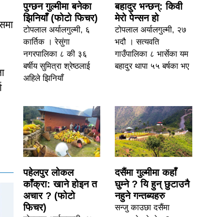
पुग्छन गुल्मीमा बनेका
बहादुर भन्छन्: किवी
झिनियाँ (फोटो फिचर)
मेरो पेन्सन हो
्समा
टोपलाल अर्यालगुल्मी, ६
टोपलाल अर्यालगुल्मी, २७
कार्तिक । रेसुंगा
भदौ । सत्यवति
नगरपालिका ८ की ३६
गाउँपालिका ८ भार्सेका यम
बर्षीय सुमित्रा श्रेष्ठलाई
बहादुर थापा ५५ बर्षका भए
ता
अहिले झिनियाँ
ा
पहेलपुर लोकल
दसैंमा गुल्मीमा कहाँ
काँक्रा: खाने होइन त
घुम्ने ? यि हुन् छुटाउनै
अचार ? (फोटो
नहुने गन्तब्यहरु
फिचर)
सन्जु काउछा दसैंमा