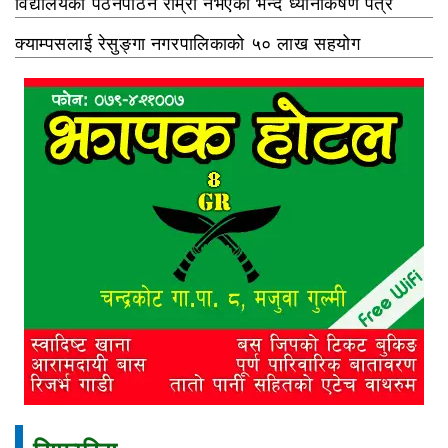
विद्यालयको पठनपाठन राम्रो नभएको भन्दै ध्यानाकर्षण पत्र
क्याम्पसलाई रेसुङ्गा नगरपालिकाको ५० लाख सहयोग