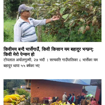
किवीमय बन्दै भार्सेगाउँ, किवी किसान यम बहादुर भन्छन्:
किवी मेरो पेन्सन हो
टोपलाल अर्यालगुल्मी, २७ भदौ । सत्यवति गाउँपालिका ८ भार्सेका यम
बहादुर थापा ५५ बर्षका भए