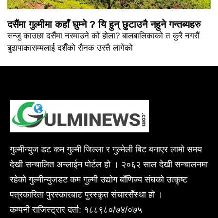
दसैंमा गुल्मीमा कहाँ घुम्ने ? यि हुन् छुटाउनै नहुने गन्तब्यहरु
सन्जु काउछा दसैंमा नरमाउने को होला? बालबालिकाको त कुरै नगरौं
बुढापाकासम्मलाई दशैँको रौनक उस्तै लागेको
गुल्मीन्युज डट कम गुल्मी जिल्ला र गुल्मेली बिट बनाएर लामो समय
देखी सन्चालित अन्लाईन पोर्टल हो । २०६२ साल देखी सन्चालनमा
रहेको गुल्मीन्युजडट कम गुल्मी उद्योग बाँणिज्य संघको उत्कृष्ट
पत्रकारिता पुरस्कारबाट पुरस्कृत संचारसँस्था हो ।
कम्पनी राजिस्ट्रार दर्ता: १८८९८०/७४/०७५