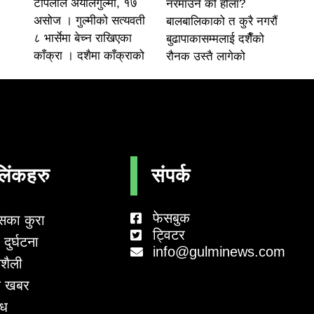
टोपलाल अर्यालगुल्मी, १७
नरमाउने को होला?
असोज । गुल्मीको सत्यवती
बालबालिकाको त कुरै नगरौं
८ भार्सेमा बेच्न राखिएका
बुढापाकासम्मलाई दशैँको
काँक्रा । दशैमा काँक्राको
रौनक उस्तै लागेको
लिंकहरु
संपर्क
फेसबुक
सका कुरा
ट्विटर
दुर्घटना
info@gulminews.com
शैली
 खबर
ाध