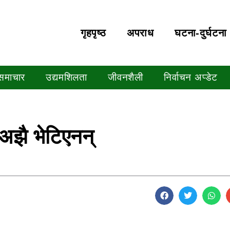
गृहपृष्‍ठ
अपराध
घटना-दुर्घटना
 समाचार
उद्यमशिलता
जीवनशैली
निर्वाचन अप्डेट
अझै भेटिएनन्