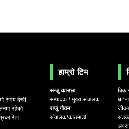
हाम्रो टिम
सन्जु काउछा
बिका
सम्पादक / मुख्य संचालक
घटना 
लामो समय देखी
राजु गौतम
जीवन
लनमा रहेको
संचालक/काठमाडौं
सडक
पत्रकारिता
अपर