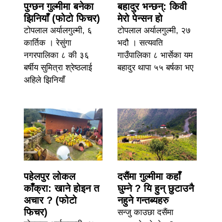
पुग्छन गुल्मीमा बनेका
बहादुर भन्छन्: किवी
झिनियाँ (फोटो फिचर)
मेरो पेन्सन हो
टोपलाल अर्यालगुल्मी, ६
टोपलाल अर्यालगुल्मी, २७
कार्तिक । रेसुंगा
भदौ । सत्यवति
नगरपालिका ८ की ३६
गाउँपालिका ८ भार्सेका यम
बर्षीय सुमित्रा श्रेष्ठलाई
बहादुर थापा ५५ बर्षका भए
अहिले झिनियाँ
पहेलपुर लोकल
दसैंमा गुल्मीमा कहाँ
काँक्रा: खाने होइन त
घुम्ने ? यि हुन् छुटाउनै
अचार ? (फोटो
नहुने गन्तब्यहरु
फिचर)
सन्जु काउछा दसैंमा