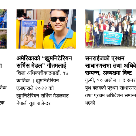
अमेरिकाको “ह्युमनिटेरियन
सनराईजको प्रथम
ा
सर्भिस मेडल” गौतमलाई
साधारणसभा तथा अधिव
सम्पन्न, अध्यक्षमा विष्ट
शिला अधिकारीकाठमाडौं, १७
गुल्मी, १० असोज । द सनर
कार्तिक । ह्युमनिटेरियन
्तिक
युथ क्लबको प्रथम साधारण
एलाएन्सले २०२२ को
तथा प्रथम अधिवेशन सम्पन्
ह्युमनिटेरियन सर्भिस मेडलबाट
 एक
भएको
नेपाली युवा राजेन्द्र