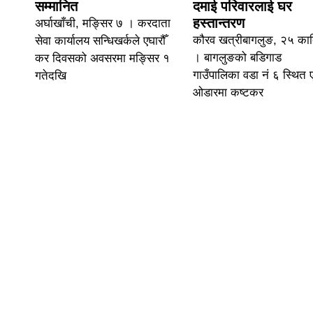
सम्मानित
दमाई परिवारलाई घर
हस्तान्तरण
अर्घाखाँची, मङ्सिर ७ । करदाता
कौरव खत्रीबागलुङ, २५ कार
सेवा कार्यालय सन्धिखर्कले एघारौँ
। बागलुङको बडिगाड
कर दिवसको अवसरमा मङ्सिर १
गाउँपालिका वडा नं ६ स्थित
गतेदखि
ओडारमा कष्टकर