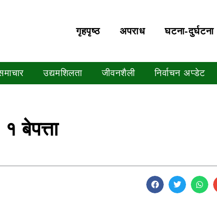
गृहपृष्‍ठ
अपराध
घटना-दुर्घटना
 समाचार
उद्यमशिलता
जीवनशैली
निर्वाचन अप्डेट
 १ बेपत्ता