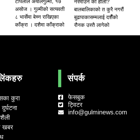
टोपलाल अर्यालगुल्मी, १७
नरमाउने को होला?
असोज । गुल्मीको सत्यवती
बालबालिकाको त कुरै नगरौं
८ भार्सेमा बेच्न राखिएका
बुढापाकासम्मलाई दशैँको
काँक्रा । दशैमा काँक्राको
रौनक उस्तै लागेको
लिंकहरु
संपर्क
फेसबुक
सका कुरा
ट्विटर
दुर्घटना
info@gulminews.com
शैली
 खबर
ाध