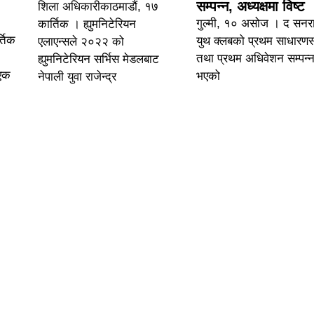
सम्पन्न, अध्यक्षमा विष्ट
शिला अधिकारीकाठमाडौं, १७
गुल्मी, १० असोज । द सनर
कार्तिक । ह्युमनिटेरियन
्तिक
युथ क्लबको प्रथम साधारण
एलाएन्सले २०२२ को
तथा प्रथम अधिवेशन सम्पन्
ह्युमनिटेरियन सर्भिस मेडलबाट
 एक
भएको
नेपाली युवा राजेन्द्र