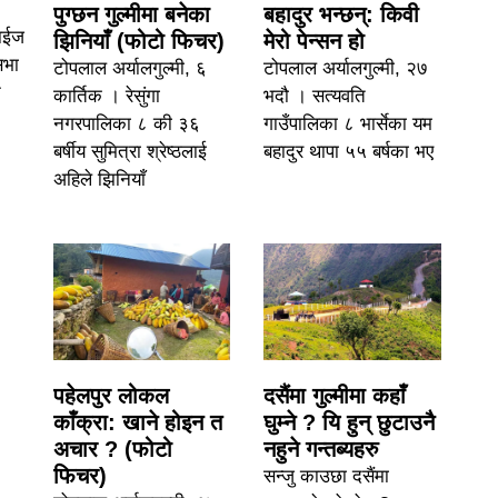
पुग्छन गुल्मीमा बनेका
बहादुर भन्छन्: किवी
ाईज
झिनियाँ (फोटो फिचर)
मेरो पेन्सन हो
सभा
टोपलाल अर्यालगुल्मी, ६
टोपलाल अर्यालगुल्मी, २७
न
कार्तिक । रेसुंगा
भदौ । सत्यवति
नगरपालिका ८ की ३६
गाउँपालिका ८ भार्सेका यम
बर्षीय सुमित्रा श्रेष्ठलाई
बहादुर थापा ५५ बर्षका भए
अहिले झिनियाँ
पहेलपुर लोकल
दसैंमा गुल्मीमा कहाँ
काँक्रा: खाने होइन त
घुम्ने ? यि हुन् छुटाउनै
अचार ? (फोटो
नहुने गन्तब्यहरु
फिचर)
सन्जु काउछा दसैंमा