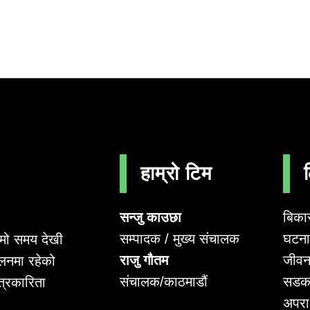
हाम्रो टिम
सन्जु काउछा
बिका
सम्पादक / मुख्य संचालक
घटना 
लामो समय देखी
राजु गौतम
जीवन
लनमा रहेको
संचालक/काठमाडौं
सडक
पत्रकारिता
अपर