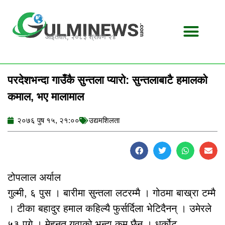
Skip
to
content
आईतवार, २०८३ श्रावण २४
परदेशभन्दा गाउँकै सुन्तला प्यारो: सुन्तलाबाटै हमालको
कमाल, भए मालामाल
२०७६ पुष १५, २१:००
उद्यमशिलता
टोपलाल अर्याल
गुल्मी, ६ पुस । बारीमा सुन्तला लटरम्मै । गोठमा बाख्रा टम्मै
। टीका बहादुर हमाल कहिल्यै फुर्सर्दिला भेटिदैनन् । उमेरले
५३ पुगे । मेहनत युवाको भन्दा कम छैन् । धुर्कोट