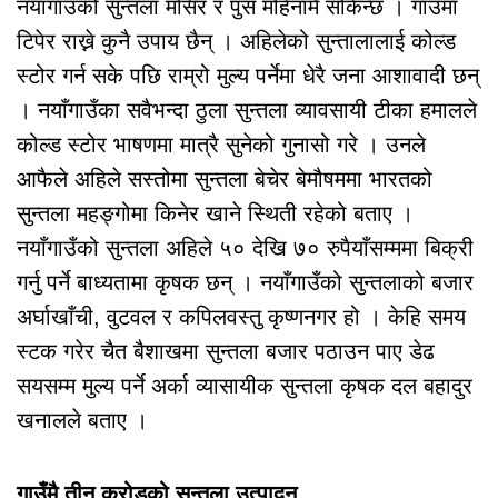
नयाँगाउँको सुन्तला मंसिर र पुस महिनामै सकिन्छ । गाउँमा
टिपेर राख्ने कुनै उपाय छैन् । अहिलेको सुन्तालालाई कोल्ड
स्टोर गर्न सके पछि राम्रो मुल्य पर्नेमा धेरै जना आशावादी छन्
। नयाँगाउँका सवैभन्दा ठुला सुन्तला व्यावसायी टीका हमालले
कोल्ड स्टोर भाषणमा मात्रै सुनेको गुनासो गरे । उनले
आफैले अहिले सस्तोमा सुन्तला बेचेर बेमौषममा भारतको
सुन्तला महङ्गोमा किनेर खाने स्थिती रहेको बताए ।
नयाँगाउँको सुन्तला अहिले ५० देखि ७० रुपैयाँसम्ममा बिक्री
गर्नु पर्ने बाध्यतामा कृषक छन् । नयाँगाउँको सुन्तलाको बजार
अर्घाखाँची, वुटवल र कपिलवस्तु कृष्णनगर हो । केहि समय
स्टक गरेर चैत बैशाखमा सुन्तला बजार पठाउन पाए डेढ
सयसम्म मुल्य पर्ने अर्का व्यासायीक सुन्तला कृषक दल बहादुर
खनालले बताए ।
गाउँमै तीन करोडको सुन्तला उत्पादन