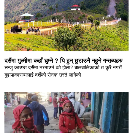
दसैंमा गुल्मीमा कहाँ घुम्ने ? यि हुन् छुटाउनै नहुने गन्तब्यहरु
सन्जु काउछा दसैंमा नरमाउने को होला? बालबालिकाको त कुरै नगरौं
बुढापाकासम्मलाई दशैँको रौनक उस्तै लागेको