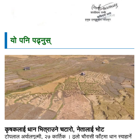
यो पनि पढ्नुस्
कृषकलाई धान भित्राउने चटारो, नेतालाई भोट
टोपलाल अर्यालगुल्मी, २७ कार्तिक । ठुलो चौरासी फाँटमा धान स्याहार्ने