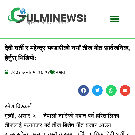
Skip
to
content
शुक्रबार, २०८३ श्रावण २२
देवी घर्ती र महेन्द्र भण्डारीको नयाँ तीज गीत सार्वजनिक,
हेर्नुस् भिडियो:
२०७६ असार ५, १६:२४
समाज
रमेश विश्कर्मा
गुल्मी, असार ५ । नेपाली नारिको महान पर्ब हरितालिका
तीजलाई मध्यनजर गर्दै तीज बिशेष गीत बजार आउन
थालइसकेका छन् । यस्तै क्रममा चर्चित गायिका देबी घर्ती र