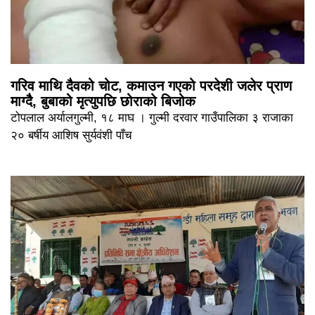
गरिव माथि दैवको चोट, कमाउन गएको परदेशी जलेर प्राण
माग्दैै, बुबाको मृत्युपछि छोराको बिजोक
टोपलाल अर्यालगुल्मी, १८ माघ । गुल्मी दरवार गाउँपालिका ३ राजाका
२० बर्षीय आशिष सुर्यवंशी पाँच