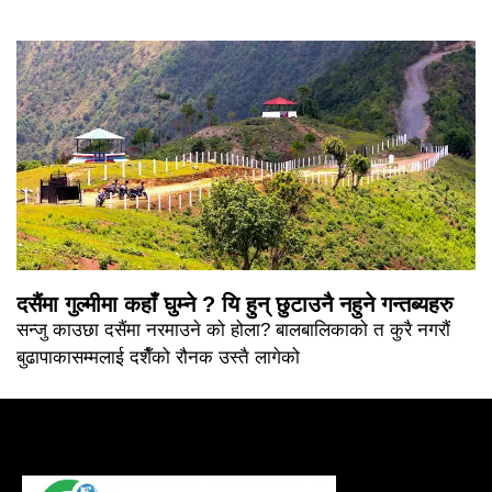
दसैंमा गुल्मीमा कहाँ घुम्ने ? यि हुन् छुटाउनै नहुने गन्तब्यहरु
सन्जु काउछा दसैंमा नरमाउने को होला? बालबालिकाको त कुरै नगरौं
बुढापाकासम्मलाई दशैँको रौनक उस्तै लागेको