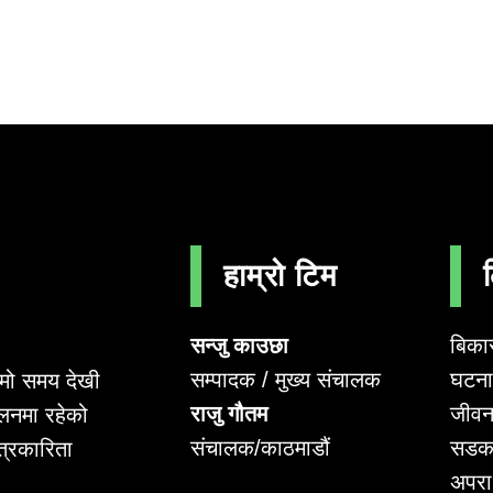
हाम्रो टिम
सन्जु काउछा
बिका
सम्पादक / मुख्य संचालक
घटना 
लामो समय देखी
राजु गौतम
जीवन
लनमा रहेको
संचालक/काठमाडौं
सडक
पत्रकारिता
अपर