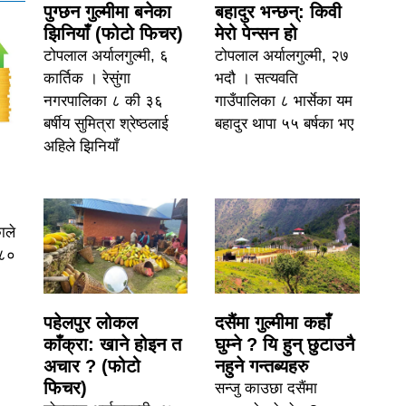
पुग्छन गुल्मीमा बनेका
बहादुर भन्छन्: किवी
झिनियाँ (फोटो फिचर)
मेरो पेन्सन हो
टोपलाल अर्यालगुल्मी, ६
टोपलाल अर्यालगुल्मी, २७
कार्तिक । रेसुंगा
भदौ । सत्यवति
नगरपालिका ८ की ३६
गाउँपालिका ८ भार्सेका यम
बर्षीय सुमित्रा श्रेष्ठलाई
बहादुर थापा ५५ बर्षका भए
अहिले झिनियाँ
ाले
/८०
पहेलपुर लोकल
दसैंमा गुल्मीमा कहाँ
काँक्रा: खाने होइन त
घुम्ने ? यि हुन् छुटाउनै
अचार ? (फोटो
नहुने गन्तब्यहरु
फिचर)
सन्जु काउछा दसैंमा