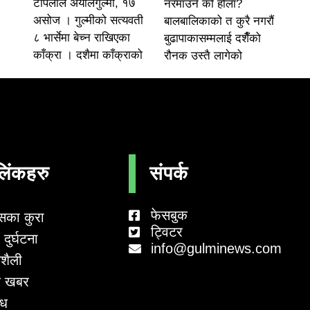
टोपलाल अर्यालगुल्मी, १७
नरमाउने को होला?
असोज । गुल्मीको सत्यवती
बालबालिकाको त कुरै नगरौं
८ भार्सेमा बेच्न राखिएका
बुढापाकासम्मलाई दशैँको
काँक्रा । दशैमा काँक्राको
रौनक उस्तै लागेको
लिंकहरु
संपर्क
फेसबुक
सका कुरा
ट्विटर
दुर्घटना
info@gulminews.com
शैली
 खबर
ाध