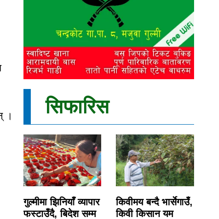
न
सिफारिस
न् ।
गुल्मीमा झिनियाँ व्यापार
किवीमय बन्दै भार्सेगाउँ,
फस्टाउँदै, बिदेश सम्म
किवी किसान यम