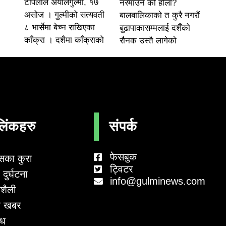
टोपलाल अर्यालगुल्मी, १७
नरमाउने को होला?
असोज । गुल्मीको सत्यवती
बालबालिकाको त कुरै नगरौं
८ भार्सेमा बेच्न राखिएका
बुढापाकासम्मलाई दशैँको
काँक्रा । दशैमा काँक्राको
रौनक उस्तै लागेको
लिंकहरु
संपर्क
फेसबुक
सका कुरा
ट्विटर
दुर्घटना
info@gulminews.com
शैली
 खबर
ाध