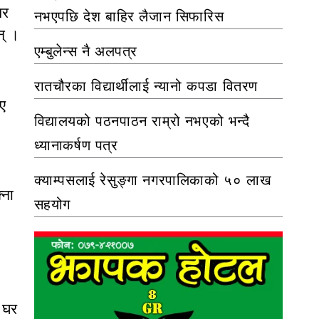
सर
नभएपछि देश बाहिर लैजान सिफारिस
न् ।
एम्बुलेन्स नै अलपत्र
रातचौरका विद्यार्थीलाई न्यानो कपडा वितरण
ए
विद्यालयको पठनपाठन राम्रो नभएको भन्दै
ध्यानाकर्षण पत्र
क्याम्पसलाई रेसुङ्गा नगरपालिकाको ५० लाख
्ना
सहयोग
ँ घर