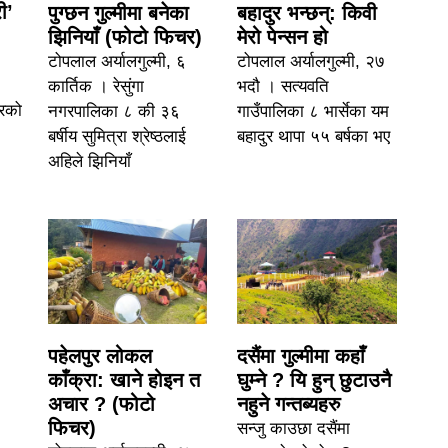
ी’
पुग्छन गुल्मीमा बनेका
बहादुर भन्छन्: किवी
झिनियाँ (फोटो फिचर)
मेरो पेन्सन हो
।
टोपलाल अर्यालगुल्मी, ६
टोपलाल अर्यालगुल्मी, २७
कार्तिक । रेसुंगा
भदौ । सत्यवति
वरको
नगरपालिका ८ की ३६
गाउँपालिका ८ भार्सेका यम
बर्षीय सुमित्रा श्रेष्ठलाई
बहादुर थापा ५५ बर्षका भए
अहिले झिनियाँ
पहेलपुर लोकल
दसैंमा गुल्मीमा कहाँ
काँक्रा: खाने होइन त
घुम्ने ? यि हुन् छुटाउनै
अचार ? (फोटो
नहुने गन्तब्यहरु
फिचर)
सन्जु काउछा दसैंमा