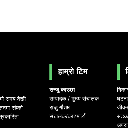
हाम्रो टिम
सन्जु काउछा
बिका
सम्पादक / मुख्य संचालक
घटना 
लामो समय देखी
राजु गौतम
जीवन
लनमा रहेको
संचालक/काठमाडौं
सडक
पत्रकारिता
अपर