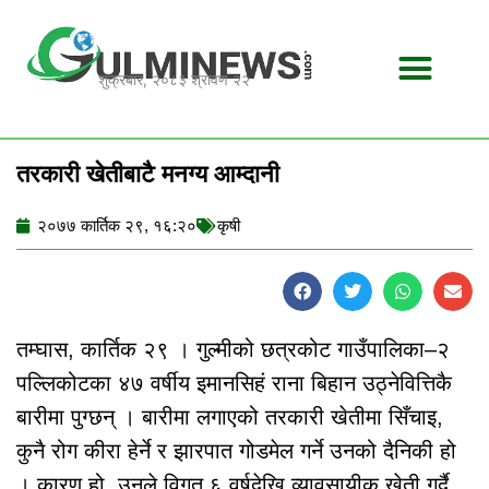
Skip
to
content
शुक्रबार, २०८३ श्रावण २२
तरकारी खेतीबाटै मनग्य आम्दानी
२०७७ कार्तिक २९, १६:२०
कृषी
तम्घास, कार्तिक २९ । गुल्मीको छत्रकोट गाउँपालिका–२
पल्लिकोटका ४७ वर्षीय इमानसिहं राना बिहान उठ्नेवित्तिकै
बारीमा पुग्छन् । बारीमा लगाएको तरकारी खेतीमा सिँचाइ,
कुनै रोग कीरा हेर्ने र झारपात गोडमेल गर्ने उनको दैनिकी हो
। कारण हो, उनले विगत ६ वर्षदेखि व्यावसायीक खेती गर्दै