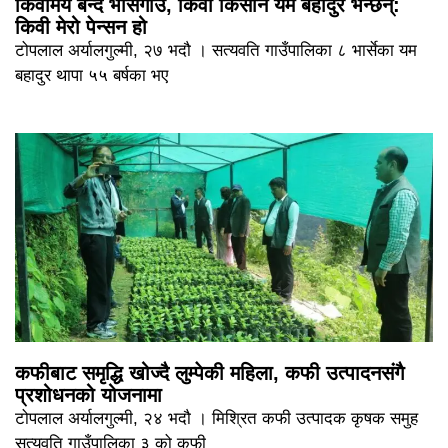
किवीमय बन्दै भार्सेगाउँ, किवी किसान यम बहादुर भन्छन्:
किवी मेरो पेन्सन हो
टोपलाल अर्यालगुल्मी, २७ भदौ । सत्यवति गाउँपालिका ८ भार्सेका यम
बहादुर थापा ५५ बर्षका भए
कफीबाट समृद्धि खोज्दै लुम्पेकी महिला, कफी उत्पादनसंगै
प्रशोधनको योजनामा
टोपलाल अर्यालगुल्मी, २४ भदौ । मिश्रित कफी उत्पादक कृषक समुह
सत्यवति गाउँपालिका ३ को कफी