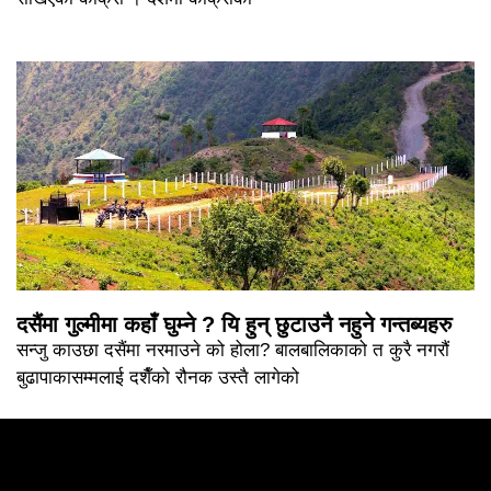
दसैंमा गुल्मीमा कहाँ घुम्ने ? यि हुन् छुटाउनै नहुने गन्तब्यहरु
सन्जु काउछा दसैंमा नरमाउने को होला? बालबालिकाको त कुरै नगरौं
बुढापाकासम्मलाई दशैँको रौनक उस्तै लागेको