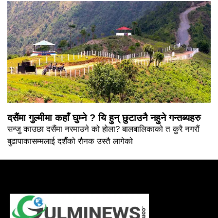
दसैंमा गुल्मीमा कहाँ घुम्ने ? यि हुन् छुटाउनै नहुने गन्तब्यहरु
सन्जु काउछा दसैंमा नरमाउने को होला? बालबालिकाको त कुरै नगरौं
बुढापाकासम्मलाई दशैँको रौनक उस्तै लागेको