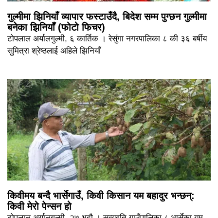
गुल्मीमा झिनियाँ व्यापार फस्टाउँदै, बिदेश सम्म पुग्छन गुल्मीमा
बनेका झिनियाँ (फोटो फिचर)
टोपलाल अर्यालगुल्मी, ६ कार्तिक । रेसुंगा नगरपालिका ८ की ३६ बर्षीय
सुमित्रा श्रेष्ठलाई अहिले झिनियाँ
किवीमय बन्दै भार्सेगाउँ, किवी किसान यम बहादुर भन्छन्:
किवी मेरो पेन्सन हो
टोपलाल अर्यालगुल्मी, २७ भदौ । सत्यवति गाउँपालिका ८ भार्सेका यम