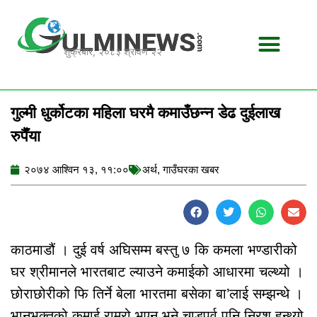
Skip
to
content
शुक्रबार, २०८३ श्रावण २२
गुल्मी धुर्कोटका महिला घरमै कमाउँछन्न डेढ दुईलाख
रुपैँया
२०७४ आश्विन १३, ११:००
अर्थ
,
गाउँघरका खबर
काठमाडौं । दुई वर्ष अघिसम्म बस्तु ७ कि कमला भण्डारीको
घर श्रीमानले भारतबाट ल्याउने कमाईको आधारमा चल्थ्यो ।
छोराछोरीको फि तिर्ने बेला भारतमा बसेका बा’लाई सम्झन्थे ।
भानुभक्तको कमाई राम्रो भएन भने चाडपर्व पनि निरश हुन्थ्यो