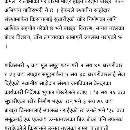
कमला र लक्ष्मीको परीवारमा मात्रै होईन बस्तुमा बाख्रा पाल्ने
अभियान गाविसभरी नै छ । हेफरले स्थानीय साझेदार
संस्थामार्फत किसानलाई सुधारीएको खोर निर्माणका लागि
आर्थिक सहयोग गरेको छ भने बाख्रा वितरण, उन्नत नश्लका
बोका वितरण, घाँस लगायतका सामाग्री उपलब्ध गराएको छ
।
गाविसभरी ६ वटा मूल समूह गठन गरी १ सय ४५ घरपरीवार
र २२ वटा उपहार समूहमार्फत ५ सय ३० घरपरीवारलाई सेवा
दिईएको स्थानीय साझेदार संस्था जनविकास केन्द्रका
कार्यकारी निर्देशक भुपाल पोखरेलले बताए । ‘३ सय १९ वटा
सुधारीएका खोर निर्माण भएका छन् भने ३ सय ७८ वटा
बाख्रा किसानलाई उपलब्ध गराईएको छ’ उनले भने ‘२८ वटा
समूहलाई एक एकवटा उन्नतनश्लका बिउ बोका पनि उपलब्ध
गराईएकोले किसानले उन्नत नश्लका राम्रा पाठापाठी