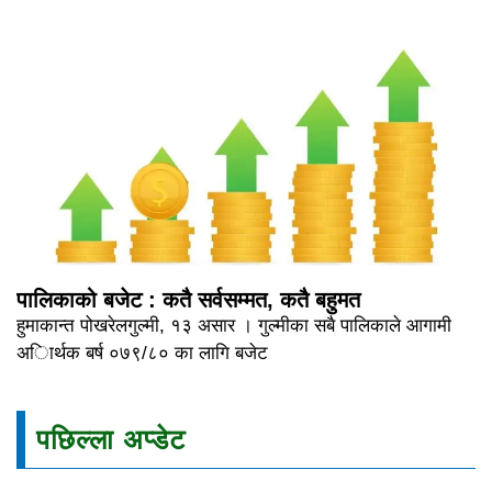
पालिकाको बजेट : कतै सर्वसम्मत, कतै बहुमत
हुमाकान्त पोखरेलगुल्मी, १३ असार । गुल्मीका सबै पालिकाले आगामी
अािर्थक बर्ष ०७९/८० का लागि बजेट
पछिल्ला अप्डेट