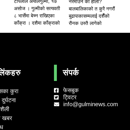
टोपलाल अर्यालगुल्मी, १७
नरमाउने को होला?
असोज । गुल्मीको सत्यवती
बालबालिकाको त कुरै नगरौं
८ भार्सेमा बेच्न राखिएका
बुढापाकासम्मलाई दशैँको
काँक्रा । दशैमा काँक्राको
रौनक उस्तै लागेको
लिंकहरु
संपर्क
फेसबुक
सका कुरा
ट्विटर
दुर्घटना
info@gulminews.com
शैली
 खबर
ाध