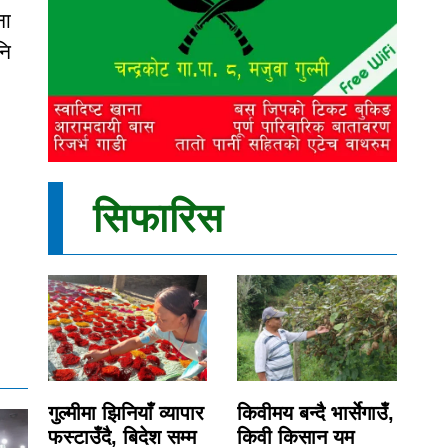
ना
नि
सिफारिस
गुल्मीमा झिनियाँ व्यापार
किवीमय बन्दै भार्सेगाउँ,
फस्टाउँदै, बिदेश सम्म
किवी किसान यम