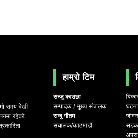
हाम्रो टिम
सन्जु काउछा
बिका
सम्पादक / मुख्य संचालक
घटना 
लामो समय देखी
राजु गौतम
जीवन
लनमा रहेको
संचालक/काठमाडौं
सडक
पत्रकारिता
अपर