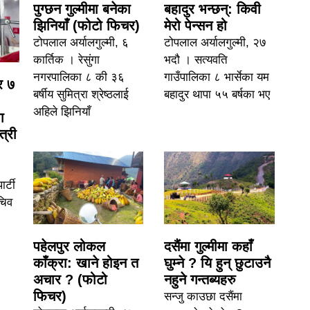
पुग्छन गुल्मीमा बनेका
बहादुर भन्छन्: किवी
झिनियाँ (फोटो फिचर)
मेरो पेन्सन हो
टोपलाल अर्यालगुल्मी, ६
टोपलाल अर्यालगुल्मी, २७
कार्तिक । रेसुंगा
भदौ । सत्यवति
नगरपालिका ८ की ३६
गाउँपालिका ८ भार्सेका यम
र ७
बर्षीय सुमित्रा श्रेष्ठलाई
बहादुर थापा ५५ बर्षका भए
अहिले झिनियाँ
ा
त्री
र्टी
चिव
पहेलपुर लोकल
दसैंमा गुल्मीमा कहाँ
काँक्रा: खाने होइन त
घुम्ने ? यि हुन् छुटाउनै
अचार ? (फोटो
नहुने गन्तब्यहरु
फिचर)
सन्जु काउछा दसैंमा