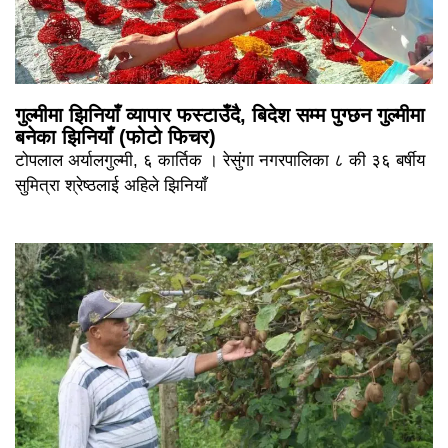
गुल्मीमा झिनियाँ व्यापार फस्टाउँदै, बिदेश सम्म पुग्छन गुल्मीमा
बनेका झिनियाँ (फोटो फिचर)
टोपलाल अर्यालगुल्मी, ६ कार्तिक । रेसुंगा नगरपालिका ८ की ३६ बर्षीय
सुमित्रा श्रेष्ठलाई अहिले झिनियाँ