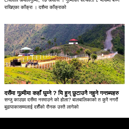
टोपलाल अर्यालगुल्मी, १७ असोज । गुल्मीको सत्यवती ८ भार्सेमा बेच्न
राखिएका काँक्रा । दशैमा काँक्राको
दसैंमा गुल्मीमा कहाँ घुम्ने ? यि हुन् छुटाउनै नहुने गन्तब्यहरु
सन्जु काउछा दसैंमा नरमाउने को होला? बालबालिकाको त कुरै नगरौं
बुढापाकासम्मलाई दशैँको रौनक उस्तै लागेको