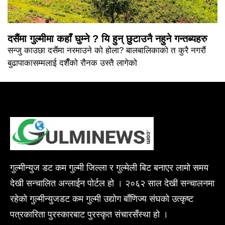
दसैंमा गुल्मीमा कहाँ घुम्ने ? यि हुन् छुटाउनै नहुने गन्तब्यहरु
सन्जु काउछा दसैंमा नरमाउने को होला? बालबालिकाको त कुरै नगरौं
बुढापाकासम्मलाई दशैँको रौनक उस्तै लागेको
गुल्मीन्युज डट कम गुल्मी जिल्ला र गुल्मेली बिट बनाएर लामो समय
देखी सन्चालित अन्लाईन पोर्टल हो । २०६२ साल देखी सन्चालनमा
रहेको गुल्मीन्युजडट कम गुल्मी उद्योग बाँणिज्य संघको उत्कृष्ट
पत्रकारिता पुरस्कारबाट पुरस्कृत संचारसँस्था हो ।