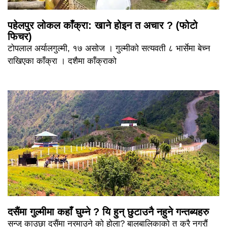
पहेलपुर लोकल काँक्रा: खाने होइन त अचार ? (फोटो
फिचर)
टोपलाल अर्यालगुल्मी, १७ असोज । गुल्मीको सत्यवती ८ भार्सेमा बेच्न
राखिएका काँक्रा । दशैमा काँक्राको
दसैंमा गुल्मीमा कहाँ घुम्ने ? यि हुन् छुटाउनै नहुने गन्तब्यहरु
सन्जु काउछा दसैंमा नरमाउने को होला? बालबालिकाको त कुरै नगरौं