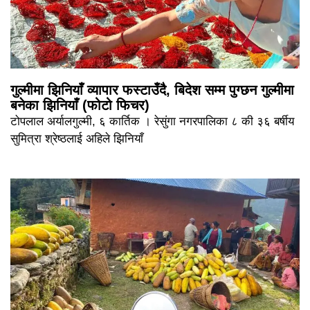
गुल्मीमा झिनियाँ व्यापार फस्टाउँदै, बिदेश सम्म पुग्छन गुल्मीमा
बनेका झिनियाँ (फोटो फिचर)
टोपलाल अर्यालगुल्मी, ६ कार्तिक । रेसुंगा नगरपालिका ८ की ३६ बर्षीय
सुमित्रा श्रेष्ठलाई अहिले झिनियाँ