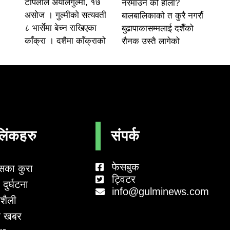
टोपलाल अर्यालगुल्मी, १७
नरमाउने को होला?
असोज । गुल्मीको सत्यवती
बालबालिकाको त कुरै नगरौं
८ भार्सेमा बेच्न राखिएका
बुढापाकासम्मलाई दशैँको
काँक्रा । दशैमा काँक्राको
रौनक उस्तै लागेको
लिंकहरु
संपर्क
फेसबुक
सका कुरा
ट्विटर
दुर्घटना
info@gulminews.com
शैली
 खबर