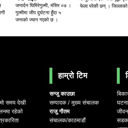
स
जनार्दन घिमिरेगुल्मी, मंसिर ०७ ।
फेला परेकी छन् । जिल्लाको
ागी
गुल्मीमा जीप दुर्घटना हुँदा ५
जनाको ज्यान गएको छ ।
हाम्रो टिम
सन्जु काउछा
बिका
सम्पादक / मुख्य संचालक
घटना 
लामो समय देखी
राजु गौतम
जीवन
लनमा रहेको
संचालक/काठमाडौं
सडक
पत्रकारिता