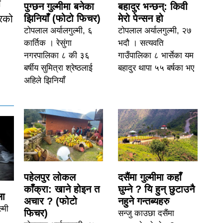
ा
पुग्छन गुल्मीमा बनेका
बहादुर भन्छन्: किवी
बरको
झिनियाँ (फोटो फिचर)
मेरो पेन्सन हो
टोपलाल अर्यालगुल्मी, ६
टोपलाल अर्यालगुल्मी, २७
कार्तिक । रेसुंगा
भदौ । सत्यवति
नगरपालिका ८ की ३६
गाउँपालिका ८ भार्सेका यम
बर्षीय सुमित्रा श्रेष्ठलाई
बहादुर थापा ५५ बर्षका भए
अहिले झिनियाँ
पहेलपुर लोकल
दसैंमा गुल्मीमा कहाँ
काँक्रा: खाने होइन त
घुम्ने ? यि हुन् छुटाउनै
ला
अचार ? (फोटो
नहुने गन्तब्यहरु
्मी
फिचर)
सन्जु काउछा दसैंमा