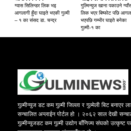
ग्यास सिलिन्डर लिक भइ
गुल्मिन्युज खाना पकाउने ग्याँ
आगलागी हुँदा घाइते भएकी गुल्मी
लिक भएर बिष्फोट पछि आगल
– १ का संसद डा. चन्द्र
भएपछि गम्भीर घाइते बनेका
गुल्मी-१ का
गुल्मीन्युज डट कम गुल्मी जिल्ला र गुल्मेली बिट बनाएर 
सन्चालित अन्लाईन पोर्टल हो । २०६२ साल देखी सन्चा
गुल्मीन्युजडट कम गुल्मी उद्योग बाँणिज्य संघको उत्कृष्ट 