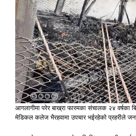
आगलागीमा परेर बाख्रा फारमका संचालक २४ वर्षका बि
मेडिकल कलेज भैरहवामा उपचार भईरहेको प्रहरीले ज