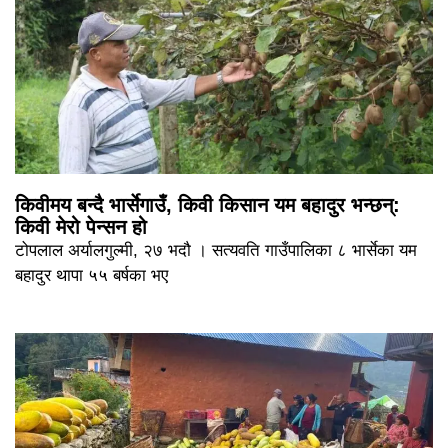
किवीमय बन्दै भार्सेगाउँ, किवी किसान यम बहादुर भन्छन्:
किवी मेरो पेन्सन हो
टोपलाल अर्यालगुल्मी, २७ भदौ । सत्यवति गाउँपालिका ८ भार्सेका यम
बहादुर थापा ५५ बर्षका भए