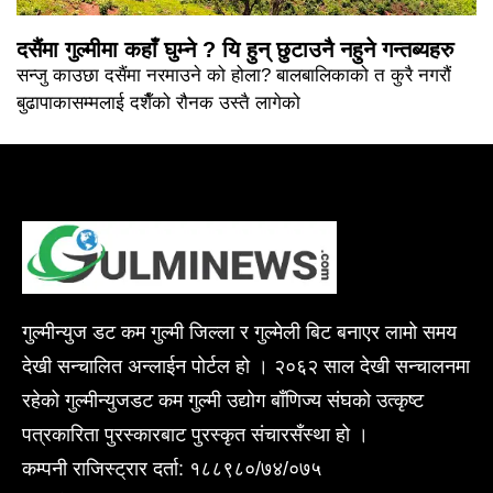
दसैंमा गुल्मीमा कहाँ घुम्ने ? यि हुन् छुटाउनै नहुने गन्तब्यहरु
सन्जु काउछा दसैंमा नरमाउने को होला? बालबालिकाको त कुरै नगरौं
बुढापाकासम्मलाई दशैँको रौनक उस्तै लागेको
गुल्मीन्युज डट कम गुल्मी जिल्ला र गुल्मेली बिट बनाएर लामो समय
देखी सन्चालित अन्लाईन पोर्टल हो । २०६२ साल देखी सन्चालनमा
रहेको गुल्मीन्युजडट कम गुल्मी उद्योग बाँणिज्य संघको उत्कृष्ट
पत्रकारिता पुरस्कारबाट पुरस्कृत संचारसँस्था हो ।
कम्पनी राजिस्ट्रार दर्ता: १८८९८०/७४/०७५