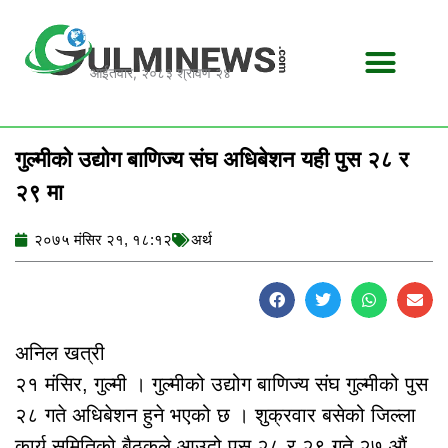
Skip
to
content
आईतवार, २०८३ श्रावण २४
गुल्मीको उद्योग बाणिज्य संघ अधिबेशन यही पुस २८ र
२९ मा
२०७५ मंसिर २१, १८:१२
अर्थ
अनिल खत्री
२१ मंसिर, गुल्मी । गुल्मीको उद्योग बाणिज्य संघ गुल्मीको पुस
२८ गते अधिबेशन हुने भएको छ । शुक्रवार बसेको जिल्ला
कार्य समितिको बैठकले आउदो पुस २८ र २९ गते २७ औं