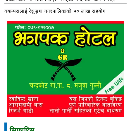
क्याम्पसलाई रेसुङ्गा नगरपालिकाको ५० लाख सहयोग
सिफारिस