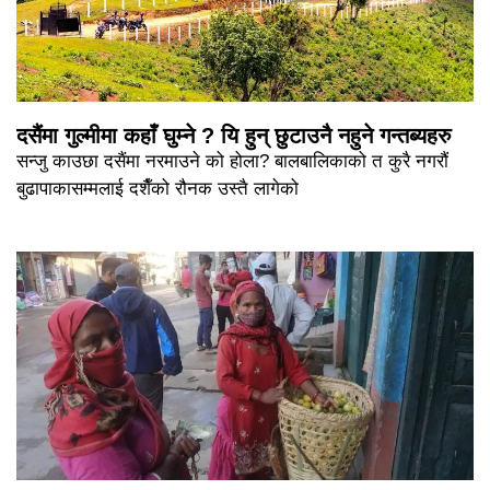
दसैंमा गुल्मीमा कहाँ घुम्ने ? यि हुन् छुटाउनै नहुने गन्तब्यहरु
सन्जु काउछा दसैंमा नरमाउने को होला? बालबालिकाको त कुरै नगरौं
बुढापाकासम्मलाई दशैँको रौनक उस्तै लागेको