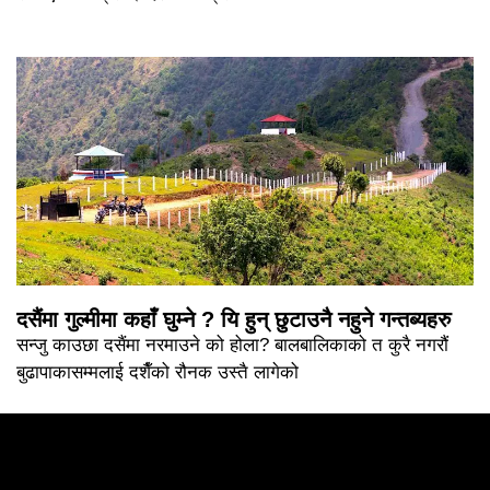
दसैंमा गुल्मीमा कहाँ घुम्ने ? यि हुन् छुटाउनै नहुने गन्तब्यहरु
सन्जु काउछा दसैंमा नरमाउने को होला? बालबालिकाको त कुरै नगरौं
बुढापाकासम्मलाई दशैँको रौनक उस्तै लागेको