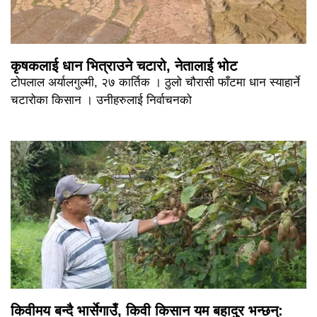
कृषकलाई धान भित्राउने चटारो, नेतालाई भोट
टोपलाल अर्यालगुल्मी, २७ कार्तिक । ठुलो चौरासी फाँटमा धान स्याहार्ने
चटारोका किसान । उनीहरुलाई निर्वाचनको
किवीमय बन्दै भार्सेगाउँ, किवी किसान यम बहादुर भन्छन्: