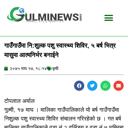
Skip
to
content
सोमबार, २०८३ श्रावण २५
गाउँगाउँमा नि:शुल्क पशु स्वास्थ्य शिविर, ५ बर्ष भित्र
मासुमा आत्मनिर्भर बनाईने
२०७५ माघ १७, १८:१४
कृषी
टोपलाल अर्याल
गुल्मी, १७ माघ । मालिका गाउँपालिकाले यो बर्ष गाउँगाउँमा
निशुल्क पशु स्वास्थ्य शिविर संचालन गरिरहेको छ । गत बर्ष
मालिका गाउँपालिकाले वडा नं २ दर्लिङ्ग र वडा नं ७ घमिरमा