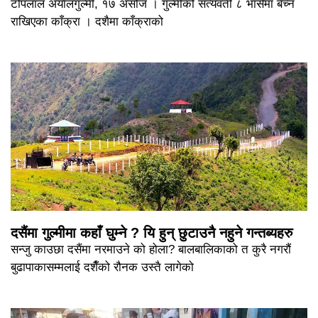
टोपलाल अर्यालगुल्मी, १७ असोज । गुल्मीको सत्यवती ८ भार्सेमा बेच्न
राखिएका काँक्रा । दशैमा काँक्राको
दसैंमा गुल्मीमा कहाँ घुम्ने ? यि हुन् छुटाउनै नहुने गन्तब्यहरु
सन्जु काउछा दसैंमा नरमाउने को होला? बालबालिकाको त कुरै नगरौं
बुढापाकासम्मलाई दशैँको रौनक उस्तै लागेको