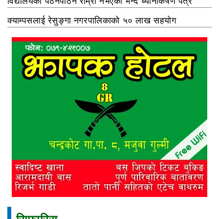
विद्यालयको पठनपाठन राम्रो नभएको भन्दै ध्यानाकर्षण पत्र
क्याम्पसलाई रेसुङ्गा नगरपालिकाको ५० लाख सहयोग