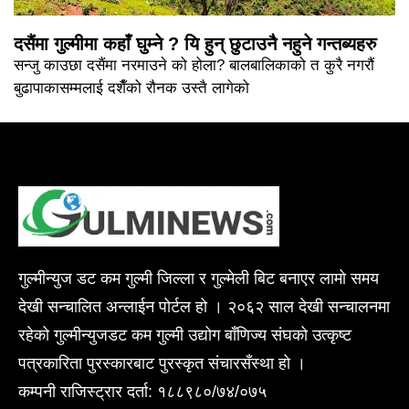
दसैंमा गुल्मीमा कहाँ घुम्ने ? यि हुन् छुटाउनै नहुने गन्तब्यहरु
सन्जु काउछा दसैंमा नरमाउने को होला? बालबालिकाको त कुरै नगरौं
बुढापाकासम्मलाई दशैँको रौनक उस्तै लागेको
गुल्मीन्युज डट कम गुल्मी जिल्ला र गुल्मेली बिट बनाएर लामो समय
देखी सन्चालित अन्लाईन पोर्टल हो । २०६२ साल देखी सन्चालनमा
रहेको गुल्मीन्युजडट कम गुल्मी उद्योग बाँणिज्य संघको उत्कृष्ट
पत्रकारिता पुरस्कारबाट पुरस्कृत संचारसँस्था हो ।
कम्पनी राजिस्ट्रार दर्ता: १८८९८०/७४/०७५