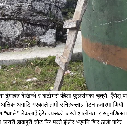
ा ढुंगाहरु देखिन्थे र बाटोभरी पँहेला फुलसंगका चुत्रो, ऐँसेलु प
ीहरु अलिक अगाडि गएकाले हामी उनिहरुलाइ भेट्न हतारमा थियौं 
 भाग “थाप्ले” लेकलाई हेरेर त्यसको जस्तै शालीनता र सहनशिलत
सरी हावाहुरी चोट पिर मर्का झेलेर भएपनि शिर ठाडो पारेर