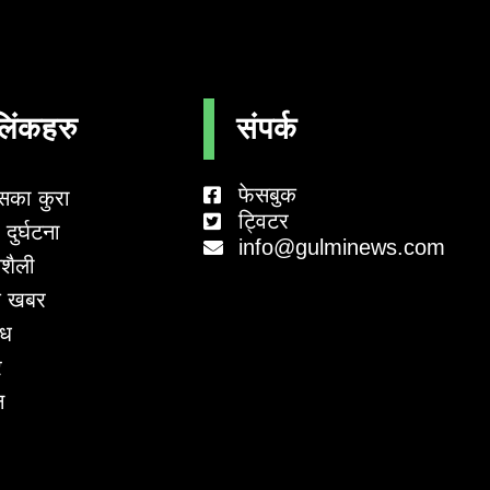
लिंकहरु
संपर्क
फेसबुक
सका कुरा
ट्विटर
दुर्घटना
info@gulminews.com
शैली
 खबर
ाध
र
न