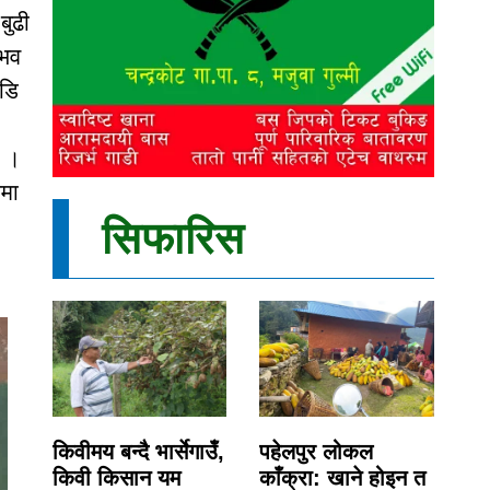
बुढी
ुभव
ाडि
ं ।
चमा
सिफारिस
किवीमय बन्दै भार्सेगाउँ,
पहेलपुर लोकल
किवी किसान यम
काँक्रा: खाने होइन त