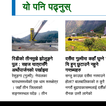
यो पनि पढ्नुस्
रिडीको तीनमुखे झोलुङ्गे
दसैंमा गुल्मीमा कहाँ घुम्ने
पुल : सहज यात्रासँगै
यि हुन् छुटाउनै नहुने
अर्थोपार्जनको पर्खाइमा
गन्तब्यहरु
रेसुङ्गा (गुल्मी): नेपालका
सन्जु काउछा दसैंमा नरमाउने
चारधाममध्येको एक धाम रूरूक्षेत्र
होला? बालबालिकाको त कुरै
। जहाँ तीन जिल्लाको
नगरौं बुढापाकासम्मलाई दशैँक
सङ्गमस्थल पर्दछ । तीन
रौनक उस्तै लागेको