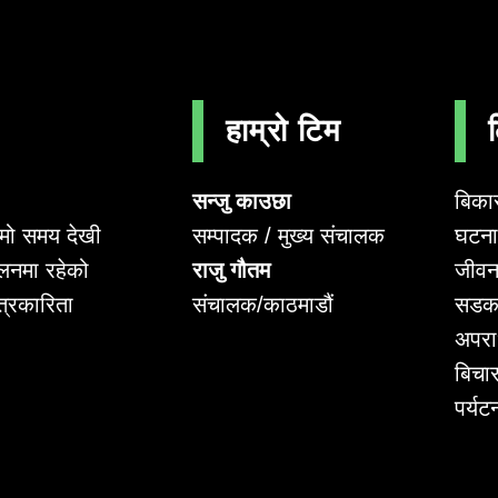
हाम्रो टिम
सन्जु काउछा
बिका
सम्पादक / मुख्य संचालक
घटना 
लामो समय देखी
राजु गौतम
जीवन
लनमा रहेको
संचालक/काठमाडौं
सडक
पत्रकारिता
अपर
बिचा
पर्यट