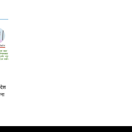
िदेश
पना