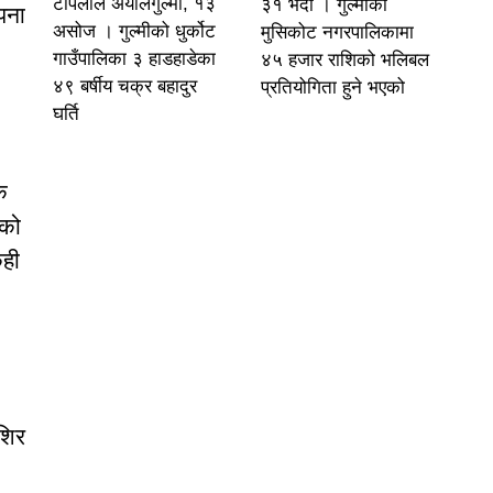
टोपलाल अर्यालगुल्मी, १३
३१ भदौ । गुल्मीको
पना
असोज । गुल्मीको धुर्कोट
मुसिकोट नगरपालिकामा
गाउँपालिका ३ हाडहाडेका
४५ हजार राशिको भलिबल
४९ बर्षीय चक्र बहादुर
प्रतियोगिता हुने भएको
घर्ति
क
ंको
ेही
 शिर