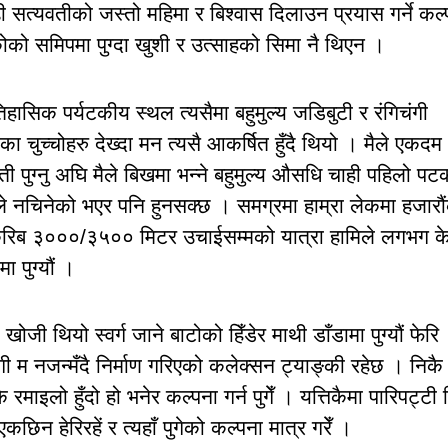
ढी सत्यवतीको जस्तो महिमा र बिश्वास दिलाउन प्रयास गर्ने कल्
ीकोको समिपमा पुग्दा खुशी र उत्साहको सिमा नै थिएन ।
ासिक पर्यटकीय स्थल त्यसैमा बहुमुल्य जडिबुटी र रंगिचंगी
ुच्चोहरु देख्दा मन त्यसै आकर्षित हुँदै थियो । मैले एकदम
ती पुग्नु अघि मैले बिखमा भन्ने बहुमुल्य औसधि चाही पहिलो पट
मैले नचिनेको भएर पनि हुनसक्छ । समग्रमा हाम्रा लेकमा हजारौ
 । करिब ३०००/३५०० मिटर उचाईसम्मको यात्रा हामिले लगभग क
मा पुग्यौं ।
खोजी थियो स्वर्ग जाने बाटोको हिँडेर माथी डाँडामा पुग्यौं फेरि
ी म नजन्मँदै निर्माण गरिएको कलेक्सन ट्याङ्की रहेछ । निकै
माइलो हुँदो हो भनेर कल्पना गर्न पुगेँ । यत्तिकैमा पारिपट्टी
िन हेरिरहें र त्यहाँ पुगेको कल्पना मात्र गरेँ ।