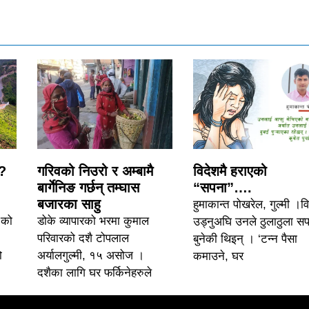
 ?
गरिवको निउरो र अम्बामै
विदेशमै हराएको
बार्गेनिङ गर्छन् तम्घास
“सपना”….
बजारका साहु
हुमाकान्त पोखरेल, गुल्मी ।व
 को
डोके व्यापारको भरमा कुमाल
उड्नुअघि उनले ठुलाठुला स
परिवारको दशै टोपलाल
बुनेकी थिइन् । ‘टन्न पैसा
ो
अर्यालगुल्मी, १५ असोज ।
कमाउने, घर
दशैका लागि घर फर्किनेहरुले