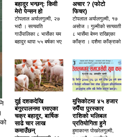
बहादुर भन्छन्: किवी
अचार ? (फोटो
मेरो पेन्सन हो
फिचर)
टोपलाल अर्यालगुल्मी, २७
टोपलाल अर्यालगुल्मी, १७
भदौ । सत्यवति
असोज । गुल्मीको सत्यवती
गाउँपालिका ८ भार्सेका यम
८ भार्सेमा बेच्न राखिएका
बहादुर थापा ५५ बर्षका भए
काँक्रा । दशैमा काँक्राको
दुई दशकदेखि
मुसिकोटमा ४५ हजार
नि
बंगुरपालनमा रमाएका
रुपैँया पुरस्कार
।
चक्र बहादुर, बार्षिक
राशिको भलिबल
ाको
साढे चार लाख
प्रतियोगिता हुने
कमाउँछन्
हुमाकान्त पोखरेलगुल्मी,