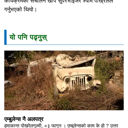
कार्यक्रमको संचालन खोप सुपरभाइजर श्याम पोख्रेलले
गर्नुभएको थियो।
यो पनि पढ्नुस्
एम्बुलेन्स नै अलपत्र
हुमाकान्त पोखरेलगुल्मी, ०३ फागुन । एम्बुलेन्सको काम के हो ? उत्तर