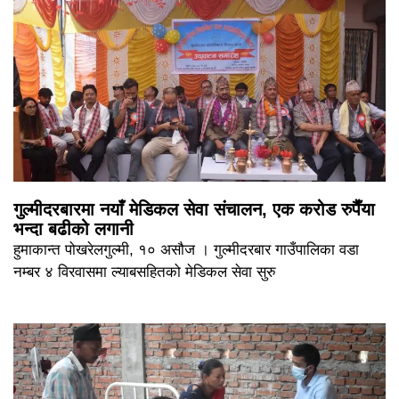
गुल्मीदरबारमा नयाँ मेडिकल सेवा संचालन, एक करोड रुपैँया
भन्दा बढीको लगानी
हुमाकान्त पोखरेलगुल्मी, १० असौज । गुल्मीदरबार गाउँपालिका वडा
नम्बर ४ विरवासमा ल्याबसहितको मेडिकल सेवा सुरु