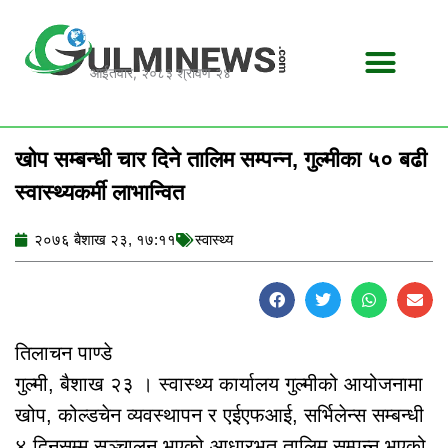
Skip
to
content
आईतवार, २०८३ श्रावण २४
खोप सम्बन्धी चार दिने तालिम सम्पन्न, गुल्मीका ५० बढी
स्वास्थ्यकर्मी लाभान्वित
२०७६ बैशाख २३, १७:११
स्वास्थ्य
तिलाचन पाण्डे
गुल्मी, बैशाख २३ । स्वास्थ्य कार्यालय गुल्मीको आयोजनामा
खोप, कोल्डचेन व्यवस्थापन र एईएफआई, सर्भिलेन्स सम्बन्धी
४ दिनसम्म सञ्चालन भएको आधारभूत तालिम सम्पन्न भएको