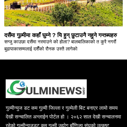
दसैंमा गुल्मीमा कहाँ घुम्ने ? यि हुन् छुटाउनै नहुने गन्तब्यहरु
सन्जु काउछा दसैंमा नरमाउने को होला? बालबालिकाको त कुरै नगरौं
बुढापाकासम्मलाई दशैँको रौनक उस्तै लागेको
गुल्मीन्युज डट कम गुल्मी जिल्ला र गुल्मेली बिट बनाएर लामो समय
देखी सन्चालित अन्लाईन पोर्टल हो । २०६२ साल देखी सन्चालनमा
रहेको गुल्मीन्युजडट कम गुल्मी उद्योग बाँणिज्य संघको उत्कृष्ट