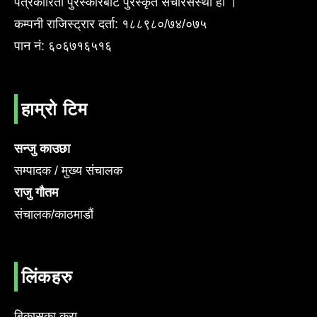
पत्रकारिता पुरस्कारबाट पुरस्कृत संचारसँस्था हो ।
कम्पनी राजिस्ट्रार दर्ता: १८८९८०/७४/०७५
पान नं: ६०६७१६५१६
हाम्रो टिम
सन्जु काउछा
सम्पादक / मुख्य संचालक
राजु गौतम
संचालक/काठमाडौं
लिंकहरु
बिकासका कुरा