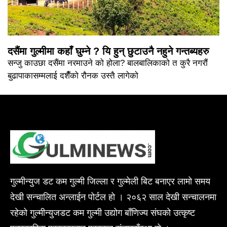
दसैंमा गुल्मीमा कहाँ घुम्ने ? यि हुन् छुटाउनै नहुने गन्तब्यहरु
सन्जु काउछा दसैंमा नरमाउने को होला? बालबालिकाको त कुरै नगरौं
बुढापाकासम्मलाई दशैँको रौनक उस्तै लागेको
गुल्मीन्युज डट कम गुल्मी जिल्ला र गुल्मेली बिट बनाएर लामो समय
देखी सन्चालित अन्लाईन पोर्टल हो । २०६२ साल देखी सन्चालनमा
रहेको गुल्मीन्युजडट कम गुल्मी उद्योग बाँणिज्य संघको उत्कृष्ट