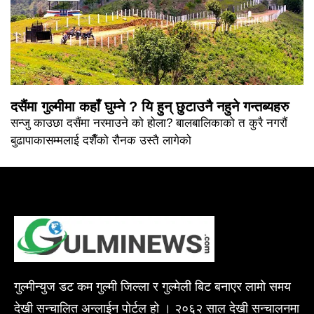
दसैंमा गुल्मीमा कहाँ घुम्ने ? यि हुन् छुटाउनै नहुने गन्तब्यहरु
सन्जु काउछा दसैंमा नरमाउने को होला? बालबालिकाको त कुरै नगरौं
बुढापाकासम्मलाई दशैँको रौनक उस्तै लागेको
गुल्मीन्युज डट कम गुल्मी जिल्ला र गुल्मेली बिट बनाएर लामो समय
देखी सन्चालित अन्लाईन पोर्टल हो । २०६२ साल देखी सन्चालनमा