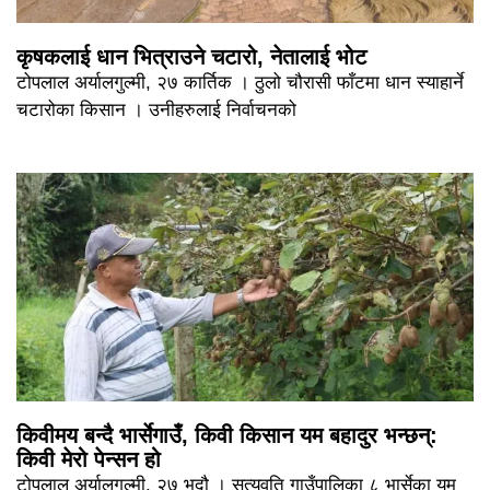
कृषकलाई धान भित्राउने चटारो, नेतालाई भोट
टोपलाल अर्यालगुल्मी, २७ कार्तिक । ठुलो चौरासी फाँटमा धान स्याहार्ने
चटारोका किसान । उनीहरुलाई निर्वाचनको
किवीमय बन्दै भार्सेगाउँ, किवी किसान यम बहादुर भन्छन्:
किवी मेरो पेन्सन हो
टोपलाल अर्यालगुल्मी, २७ भदौ । सत्यवति गाउँपालिका ८ भार्सेका यम