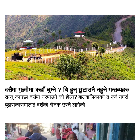
दसैंमा गुल्मीमा कहाँ घुम्ने ? यि हुन् छुटाउनै नहुने गन्तब्यहरु
सन्जु काउछा दसैंमा नरमाउने को होला? बालबालिकाको त कुरै नगरौं
बुढापाकासम्मलाई दशैँको रौनक उस्तै लागेको