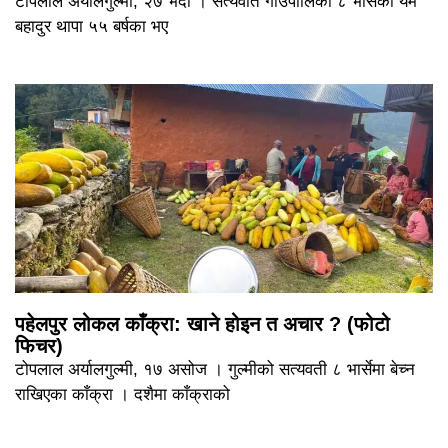
टोपलाल अर्यालगुल्मी, २७ भदौ । सत्यवति गाउँपालिका ८ भार्सेका यम
बहादुर थापा ५५ बर्षका भए
पहेलपुर लोकल काँक्रा: खाने होइन त अचार ? (फोटो
फिचर)
टोपलाल अर्यालगुल्मी, १७ असोज । गुल्मीको सत्यवती ८ भार्सेमा बेच्न
राखिएका काँक्रा । दशैमा काँक्राको