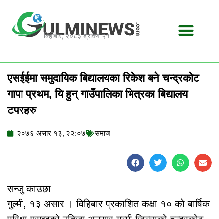
Skip
to
content
बिहीबार, २०८३ श्रावण २१
एसईईमा समुदायिक बिद्यालयका रिकेश बने चन्द्रकोट
गापा प्रथम, यि हुन् गाउँपालिका भित्रका बिद्यालय
टपरहरु
२०७६ असार १३, २२:०७
समाज
सन्जु काउछा
गुल्मी, १३ असार । विहिबार प्रकाशित कक्षा १० को बार्षिक
परिक्षा एसइइको नतिजा अनुसार गुल्मी जिल्लाको चन्द्रकोट