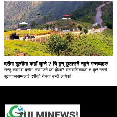
दसैंमा गुल्मीमा कहाँ घुम्ने ? यि हुन् छुटाउनै नहुने गन्तब्यहरु
सन्जु काउछा दसैंमा नरमाउने को होला? बालबालिकाको त कुरै नगरौं
बुढापाकासम्मलाई दशैँको रौनक उस्तै लागेको