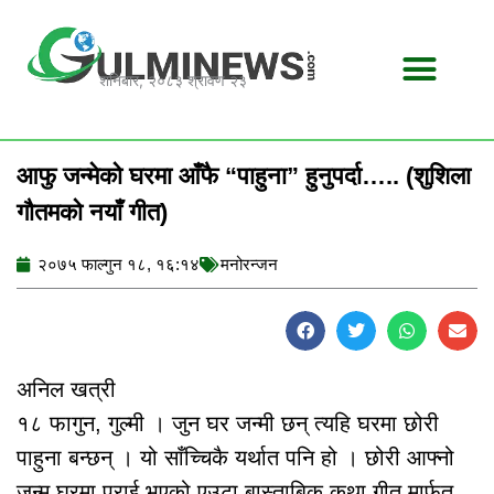
Skip
to
content
शनिबार, २०८३ श्रावण २३
आफु जन्मेको घरमा आँफै “पाहुना” हुनुपर्दा….. (शुशिला
गौतमको नयाँ गीत)
२०७५ फाल्गुन १८, १६:१४
मनोरन्जन
अनिल खत्री
१८ फागुन, गुल्मी । जुन घर जन्मी छन् त्यहि घरमा छोरी
पाहुना बन्छन् । यो साँच्चिकै यर्थात पनि हो । छोरी आफ्नो
जन्म घरमा पराई भएको एउटा बास्ताबिक कथा गीत मार्फत