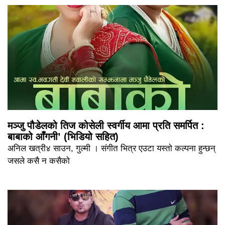
मञ्जु पौडेलको तिज कोसेली स्वर्गीय आमा प्रति समर्पित :
बाबाको आँगनी’ (भिडियो सहित)
अनिल खत्री४ साउन, गुल्मी । संगीत भित्र एउटा यस्तो कल्पना हुन्छन्
जसले कसै न कसैको