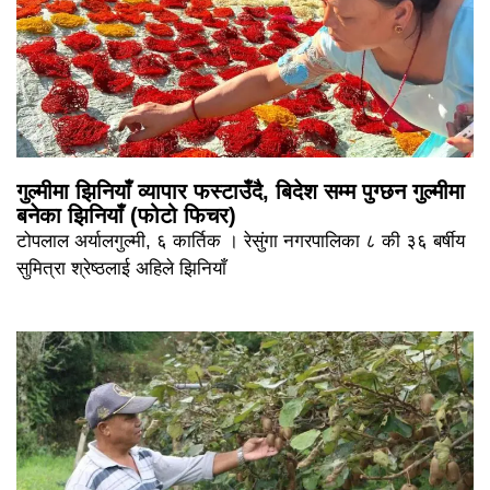
गुल्मीमा झिनियाँ व्यापार फस्टाउँदै, बिदेश सम्म पुग्छन गुल्मीमा
बनेका झिनियाँ (फोटो फिचर)
टोपलाल अर्यालगुल्मी, ६ कार्तिक । रेसुंगा नगरपालिका ८ की ३६ बर्षीय
सुमित्रा श्रेष्ठलाई अहिले झिनियाँ