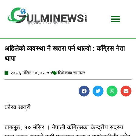
Skip
to
content
शुक्रबार, २०८३ श्रावण २२
अहिलेको व्यवस्था नै खतरा पर्न थाल्यो : काँगे्रस नेता
थापा
२०७६ मंसिर १०, ०८:५१
छिमेकका समाचार
कौरव खत्री
बागलुङ, १० मंसिर । नेपाली काँगे्रसका केन्द्रीय सदस्य