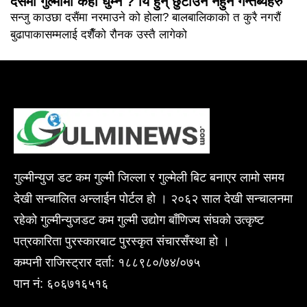
दसैंमा गुल्मीमा कहाँ घुम्ने ? यि हुन् छुटाउनै नहुने गन्तब्यहरु
सन्जु काउछा दसैंमा नरमाउने को होला? बालबालिकाको त कुरै नगरौं
बुढापाकासम्मलाई दशैँको रौनक उस्तै लागेको
गुल्मीन्युज डट कम गुल्मी जिल्ला र गुल्मेली बिट बनाएर लामो समय
देखी सन्चालित अन्लाईन पोर्टल हो । २०६२ साल देखी सन्चालनमा
रहेको गुल्मीन्युजडट कम गुल्मी उद्योग बाँणिज्य संघको उत्कृष्ट
पत्रकारिता पुरस्कारबाट पुरस्कृत संचारसँस्था हो ।
कम्पनी राजिस्ट्रार दर्ता: १८८९८०/७४/०७५
पान नं: ६०६७१६५१६