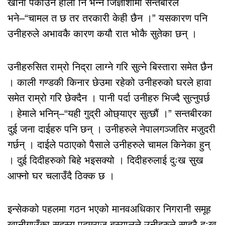
खाना पकाउने होला नि भन्ने जिज्ञाशामा सन्तबीरले
भने–“चामल त छ तर तरकारी केही छैन ।” यसकारण पनि
उनीहरुले अभावकै कारण कयौ रात भोकै सुतेका छन् ।
उनीहरुसित राम्रो निद्रा लाग्ने गरि सुत्ने बिस्तारा समेत छैन
। काली गण्डकी किनार छेउमा रहेको उनीहरुको घरले हावा
समेत राम्रो गरि छेक्दैन । पानी पर्दा उनीहरु भिज्दै सुत्नुपर्छ
। हेमाले भनिन्–“यही गुद्री ओछ्याएर सुत्छौं ।” सन्तबीरका
दुई जना दाईहरु पनि छन् । उनीहरुले नेपालगञ्जतिर मजुदरी
गर्छन् । दाईले पठाएको पैसाले उनीहरुले चामल किनेका हुन्
। दुई दिदीहरुको बिहे भइसक्यो । दिदीहरुलाई दुःख सुख
आफ्नो घर चलाउँदै ठिक्क छ ।
इन्सेकको पहलमा गठन भएको मानवअधिकार निगरानी समूह
खानीगाउँका सदस्य पदमराज बस्यालले उनीहरुले साह्रै दुःख