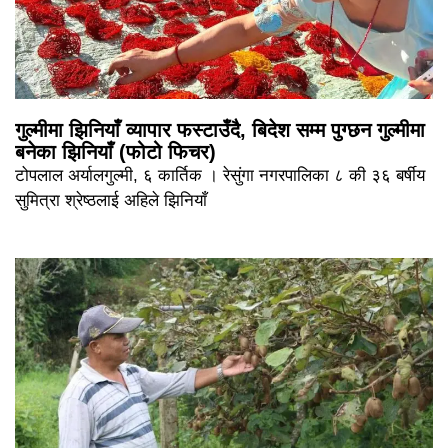
गुल्मीमा झिनियाँ व्यापार फस्टाउँदै, बिदेश सम्म पुग्छन गुल्मीमा
बनेका झिनियाँ (फोटो फिचर)
टोपलाल अर्यालगुल्मी, ६ कार्तिक । रेसुंगा नगरपालिका ८ की ३६ बर्षीय
सुमित्रा श्रेष्ठलाई अहिले झिनियाँ