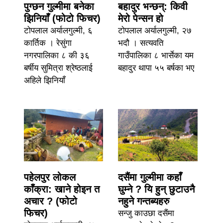
पुग्छन गुल्मीमा बनेका
बहादुर भन्छन्: किवी
झिनियाँ (फोटो फिचर)
मेरो पेन्सन हो
टोपलाल अर्यालगुल्मी, ६
टोपलाल अर्यालगुल्मी, २७
कार्तिक । रेसुंगा
भदौ । सत्यवति
नगरपालिका ८ की ३६
गाउँपालिका ८ भार्सेका यम
बर्षीय सुमित्रा श्रेष्ठलाई
बहादुर थापा ५५ बर्षका भए
अहिले झिनियाँ
पहेलपुर लोकल
दसैंमा गुल्मीमा कहाँ
काँक्रा: खाने होइन त
घुम्ने ? यि हुन् छुटाउनै
अचार ? (फोटो
नहुने गन्तब्यहरु
फिचर)
सन्जु काउछा दसैंमा