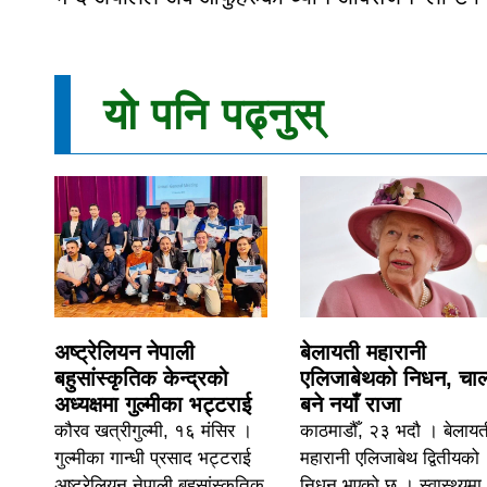
यो पनि पढ्नुस्
अष्ट्रेलियन नेपाली
बेलायती महारानी
बहुसांस्कृतिक केन्द्रको
एलिजाबेथको निधन, चार्ल
अध्यक्षमा गुल्मीका भट्टराई
बने नयाँ राजा
कौरव खत्रीगुल्मी, १६ मंसिर ।
काठमाडौँ, २३ भदौ । बेलायत
गुल्मीका गान्धी प्रसाद भट्टराई
महारानी एलिजाबेथ द्वितीयको
अष्ट्रेलियन नेपाली बहुसांस्कृतिक
निधन भएको छ । स्वास्थ्यमा