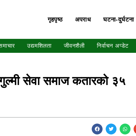
गृहपृष्‍ठ
अपराध
घटना-दुर्घटना
 समाचार
उद्यमशिलता
जीवनशैली
निर्वाचन अप्डेट
गुल्मी सेवा समाज कतारको ३५