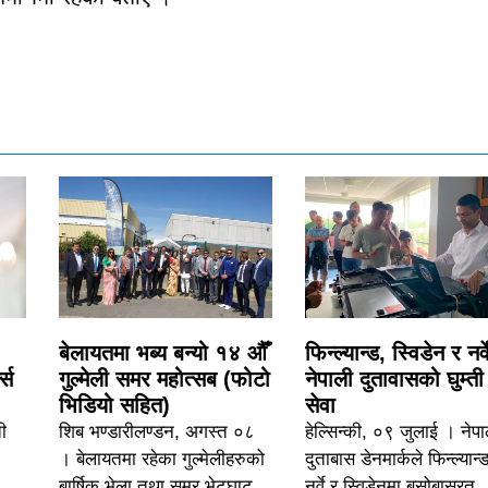
बेलायतमा भब्य बन्यो १४ औँ
फिन्ल्यान्ड, स्विडेन र नर्व
्स
गुल्मेली समर महोत्सब (फोटो
नेपाली दुतावासको घुम्ती
भिडियो सहित)
सेवा
ी
शिब भण्डारीलण्डन, अगस्त ०८
हेल्सिन्की, ०९ जुलाई । नेपा
। बेलायतमा रहेका गुल्मेलीहरुको
दुताबास डेनमार्कले फिन्ल्यान्
बार्षिक भेला तथा समर भेटघाट
नर्वे र स्विडेनमा बसोबासरत