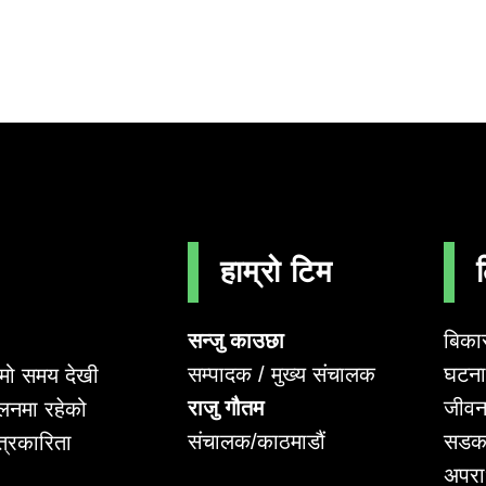
हाम्रो टिम
सन्जु काउछा
बिका
सम्पादक / मुख्य संचालक
घटना 
लामो समय देखी
राजु गौतम
जीवन
लनमा रहेको
संचालक/काठमाडौं
सडक
पत्रकारिता
अपर