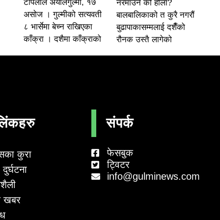
टोपलाल अर्यालगुल्मी, १७
नरमाउने को होला?
असोज । गुल्मीको सत्यवती
बालबालिकाको त कुरै नगरौं
८ भार्सेमा बेच्न राखिएका
बुढापाकासम्मलाई दशैँको
काँक्रा । दशैमा काँक्राको
रौनक उस्तै लागेको
लिंकहरु
संपर्क
फेसबुक
सका कुरा
ट्विटर
दुर्घटना
info@gulminews.com
शैली
 खबर
ाध