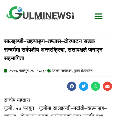
Skip
to
content
शनिबार, २०८३ श्रावण २३
सालझण्डी–खज्र्याङ्ग–तम्घास–ढोरपाटन सडक
सन्दर्भमा सर्वपक्षीय अन्तरक्रिया, सत्तापक्षले जनाएन
सहभागिता
२०७६ फाल्गुन २७, १८:३१
जिल्ला समाचार
,
मुख्य हेडलाईन
सन्तोष महतारा
गुल्मी, २७ फागुन। गुल्मीमा सालझण्डी–पटौती–खज्र्याङ्ग–
तम्घास –ढोरपाटन सडक आयोजनाको स्तर उन्नति तथा