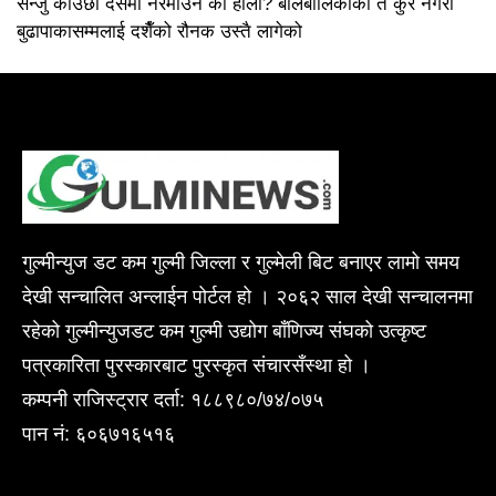
सन्जु काउछा दसैंमा नरमाउने को होला? बालबालिकाको त कुरै नगरौं
बुढापाकासम्मलाई दशैँको रौनक उस्तै लागेको
गुल्मीन्युज डट कम गुल्मी जिल्ला र गुल्मेली बिट बनाएर लामो समय
देखी सन्चालित अन्लाईन पोर्टल हो । २०६२ साल देखी सन्चालनमा
रहेको गुल्मीन्युजडट कम गुल्मी उद्योग बाँणिज्य संघको उत्कृष्ट
पत्रकारिता पुरस्कारबाट पुरस्कृत संचारसँस्था हो ।
कम्पनी राजिस्ट्रार दर्ता: १८८९८०/७४/०७५
पान नं: ६०६७१६५१६