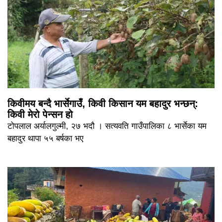
किवीमय बन्दै भार्सेगाउँ, किवी किसान यम बहादुर भन्छन्:
किवी मेरो पेन्सन हो
टोपलाल अर्यालगुल्मी, २७ भदौ । सत्यवति गाउँपालिका ८ भार्सेका यम
बहादुर थापा ५५ बर्षका भए