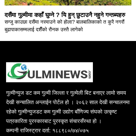
दसैंमा गुल्मीमा कहाँ घुम्ने ? यि हुन् छुटाउनै नहुने गन्तब्यहरु
सन्जु काउछा दसैंमा नरमाउने को होला? बालबालिकाको त कुरै नगरौं
बुढापाकासम्मलाई दशैँको रौनक उस्तै लागेको
गुल्मीन्युज डट कम गुल्मी जिल्ला र गुल्मेली बिट बनाएर लामो समय
देखी सन्चालित अन्लाईन पोर्टल हो । २०६२ साल देखी सन्चालनमा
रहेको गुल्मीन्युजडट कम गुल्मी उद्योग बाँणिज्य संघको उत्कृष्ट
पत्रकारिता पुरस्कारबाट पुरस्कृत संचारसँस्था हो ।
कम्पनी राजिस्ट्रार दर्ता: १८८९८०/७४/०७५