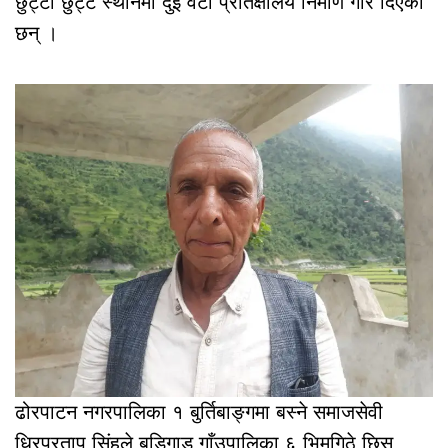
छुट्टा छुट्टै स्थानमा दुई वटा प्रतिक्षालय निर्माण गरि दिएका
छन् ।
ढोरपाटन नगरपालिका १ बुर्तिबाङ्गमा बस्ने समाजसेवी
धिरप्रताप सिंहले बडिगाड गाँउपालिका ६ भिमगिठे छिस