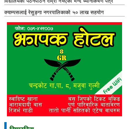
विद्यालयको पठनपाठन राम्रो नभएको भन्दै ध्यानाकर्षण पत्र
क्याम्पसलाई रेसुङ्गा नगरपालिकाको ५० लाख सहयोग